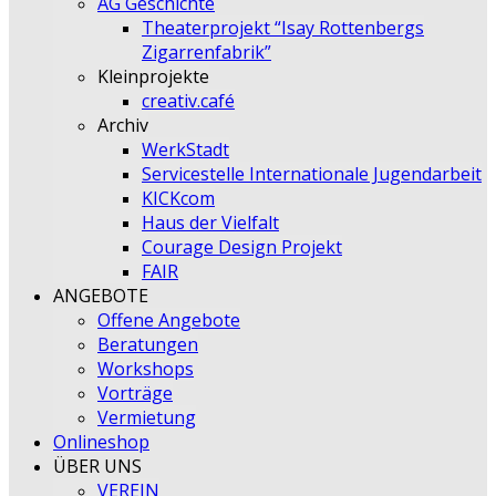
AG Geschichte
Theaterprojekt “Isay Rottenbergs
Zigarrenfabrik”
Kleinprojekte
creativ.café
Archiv
WerkStadt
Servicestelle Internationale Jugendarbeit
KICKcom
Haus der Vielfalt
Courage Design Projekt
FAIR
ANGEBOTE
Offene Angebote
Beratungen
Workshops
Vorträge
Vermietung
Onlineshop
ÜBER UNS
VEREIN