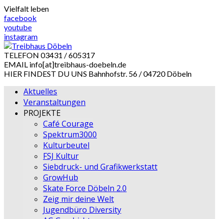
Skip
Vielfalt leben
to
facebook
content
youtube
instagram
TELEFON
03431 / 605317
EMAIL
info[at]treibhaus-doebeln.de
HIER FINDEST DU UNS
Bahnhofstr. 56 / 04720 Döbeln
Aktuelles
Veranstaltungen
PROJEKTE
Café Courage
Spektrum3000
Kulturbeutel
FSJ Kultur
Siebdruck- und Grafikwerkstatt
GrowHub
Skate Force Döbeln 2.0
Zeig mir deine Welt
Jugendbüro Diversity