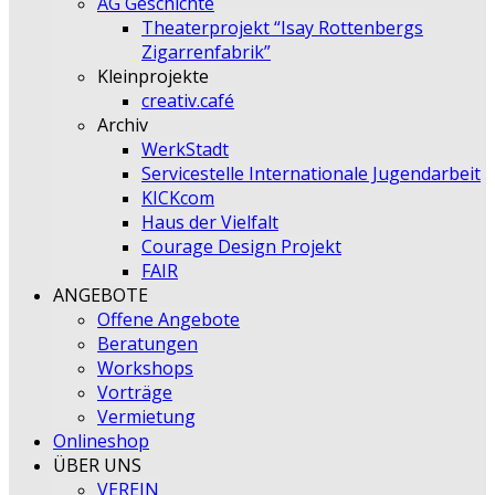
AG Geschichte
Theaterprojekt “Isay Rottenbergs
Zigarrenfabrik”
Kleinprojekte
creativ.café
Archiv
WerkStadt
Servicestelle Internationale Jugendarbeit
KICKcom
Haus der Vielfalt
Courage Design Projekt
FAIR
ANGEBOTE
Offene Angebote
Beratungen
Workshops
Vorträge
Vermietung
Onlineshop
ÜBER UNS
VEREIN