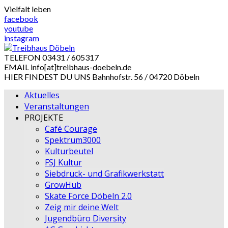
Skip
Vielfalt leben
to
facebook
content
youtube
instagram
TELEFON
03431 / 605317
EMAIL
info[at]treibhaus-doebeln.de
HIER FINDEST DU UNS
Bahnhofstr. 56 / 04720 Döbeln
Aktuelles
Veranstaltungen
PROJEKTE
Café Courage
Spektrum3000
Kulturbeutel
FSJ Kultur
Siebdruck- und Grafikwerkstatt
GrowHub
Skate Force Döbeln 2.0
Zeig mir deine Welt
Jugendbüro Diversity