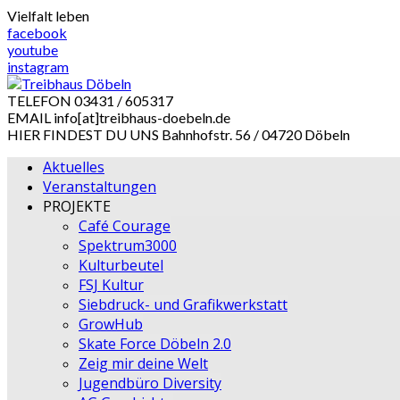
Skip
Vielfalt leben
to
facebook
content
youtube
instagram
TELEFON
03431 / 605317
EMAIL
info[at]treibhaus-doebeln.de
HIER FINDEST DU UNS
Bahnhofstr. 56 / 04720 Döbeln
Aktuelles
Veranstaltungen
PROJEKTE
Café Courage
Spektrum3000
Kulturbeutel
FSJ Kultur
Siebdruck- und Grafikwerkstatt
GrowHub
Skate Force Döbeln 2.0
Zeig mir deine Welt
Jugendbüro Diversity