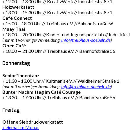
» 12.00 — 13.00 Uhr // KreativWerk // Industriestraße 1
Holzwerkstatt
» 13.00 — 15.30 Uhr // KreativWerk // Industriestraße 1
Café Connect
» 15.00 —18.00 Uhr // Treibhaus e.V. //Bahnhofstraße 56
Muay Thai
» 18.00 — 20.00 Uhr //Kinder- und Jugendsportclub // Industries
(nur mit vorheriger Anmeldung:
info@treibhaus-doebeln.de
)
Open Café
» 18.00 — 21.00 Uhr // Treibhaus e.V. // Bahnhofstraße 56
Donnerstag
Senior*innentanz
» 11.30 – 13.00 Uhr // Kultman's e.V. // Waldheimer Straße 1
(nur mit vorheriger Anmeldung:
info@treibhaus-doebeln.de
)
Bunter Nachmittag im Café Courage
» 13.30 — 17.00 Uhr // Treibhaus e.V. // Bahnhofstraße 56
Freitag
Offene Siebdruckwerkstatt
» einmal im Monat