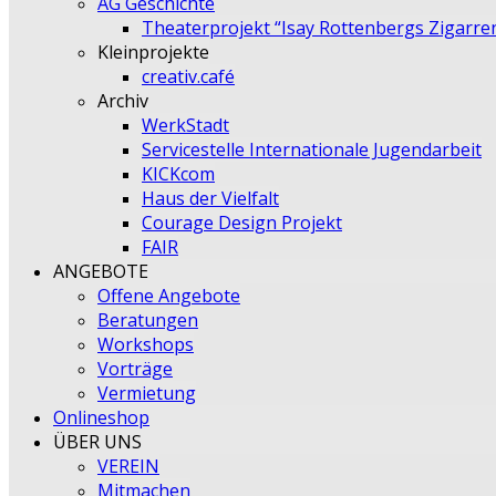
AG Geschichte
Theaterprojekt “Isay Rottenbergs Zigarre
Kleinprojekte
creativ.café
Archiv
WerkStadt
Servicestelle Internationale Jugendarbeit
KICKcom
Haus der Vielfalt
Courage Design Projekt
FAIR
ANGEBOTE
Offene Angebote
Beratungen
Workshops
Vorträge
Vermietung
Onlineshop
ÜBER UNS
VEREIN
Mitmachen