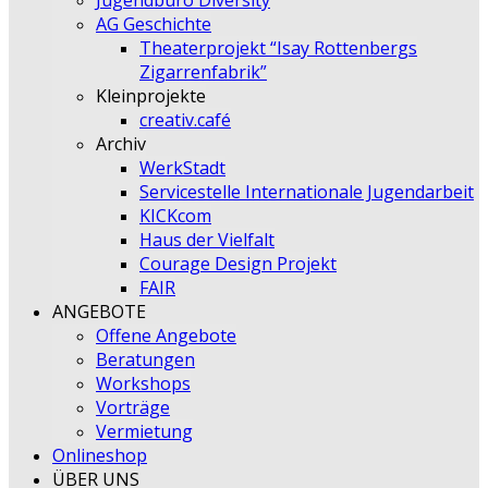
Jugendbüro Diversity
AG Geschichte
Theaterprojekt “Isay Rottenbergs
Zigarrenfabrik”
Kleinprojekte
creativ.café
Archiv
WerkStadt
Servicestelle Internationale Jugendarbeit
KICKcom
Haus der Vielfalt
Courage Design Projekt
FAIR
ANGEBOTE
Offene Angebote
Beratungen
Workshops
Vorträge
Vermietung
Onlineshop
ÜBER UNS