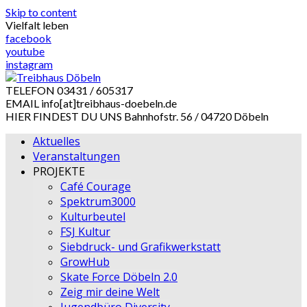
Skip to content
Vielfalt leben
facebook
youtube
instagram
TELEFON
03431 / 605317
EMAIL
info[at]treibhaus-doebeln.de
HIER FINDEST DU UNS
Bahnhofstr. 56 / 04720 Döbeln
Aktuelles
Veranstaltungen
PROJEKTE
Café Courage
Spektrum3000
Kulturbeutel
FSJ Kultur
Siebdruck- und Grafikwerkstatt
GrowHub
Skate Force Döbeln 2.0
Zeig mir deine Welt