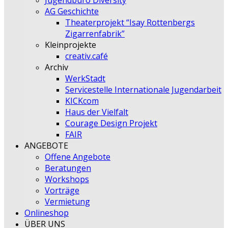
Jugendbüro Diversity
AG Geschichte
Theaterprojekt “Isay Rottenbergs
Zigarrenfabrik”
Kleinprojekte
creativ.café
Archiv
WerkStadt
Servicestelle Internationale Jugendarbeit
KICKcom
Haus der Vielfalt
Courage Design Projekt
FAIR
ANGEBOTE
Offene Angebote
Beratungen
Workshops
Vorträge
Vermietung
Onlineshop
ÜBER UNS