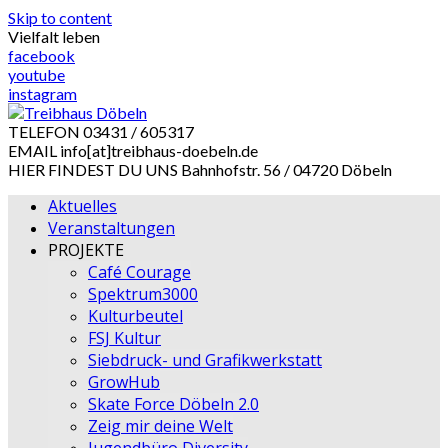
Skip to content
Vielfalt leben
facebook
youtube
instagram
TELEFON
03431 / 605317
EMAIL
info[at]treibhaus-doebeln.de
HIER FINDEST DU UNS
Bahnhofstr. 56 / 04720 Döbeln
Aktuelles
Veranstaltungen
PROJEKTE
Café Courage
Spektrum3000
Kulturbeutel
FSJ Kultur
Siebdruck- und Grafikwerkstatt
GrowHub
Skate Force Döbeln 2.0
Zeig mir deine Welt