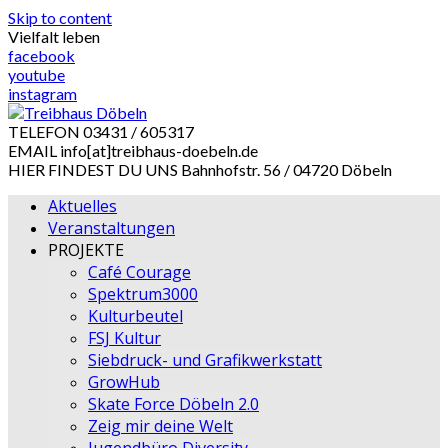
Skip to content
Vielfalt leben
facebook
youtube
instagram
TELEFON
03431 / 605317
EMAIL
info[at]treibhaus-doebeln.de
HIER FINDEST DU UNS
Bahnhofstr. 56 / 04720 Döbeln
Aktuelles
Veranstaltungen
PROJEKTE
Café Courage
Spektrum3000
Kulturbeutel
FSJ Kultur
Siebdruck- und Grafikwerkstatt
GrowHub
Skate Force Döbeln 2.0
Zeig mir deine Welt