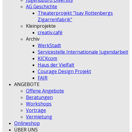
Jugendbüro Diversity
AG Geschichte
Theaterprojekt “Isay Rottenbergs
Zigarrenfabrik”
Kleinprojekte
creativ.café
Archiv
WerkStadt
Servicestelle Internationale Jugendarbeit
KICKcom
Haus der Vielfalt
Courage Design Projekt
FAIR
ANGEBOTE
Offene Angebote
Beratungen
Workshops
Vorträge
Vermietung
Onlineshop
ÜBER UNS