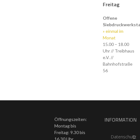
Freitag
Offene
Siebdruckwerkst
» einmal im
Monat
15.00 – 18.00
Uhr // Treibhaus
e.V. //
Bahnhofstraße
56
INFORMATION
Öffnungszeiten:
Montag bis
Freitag: 9.30 bis
Datenschutz
16.30 Uhr