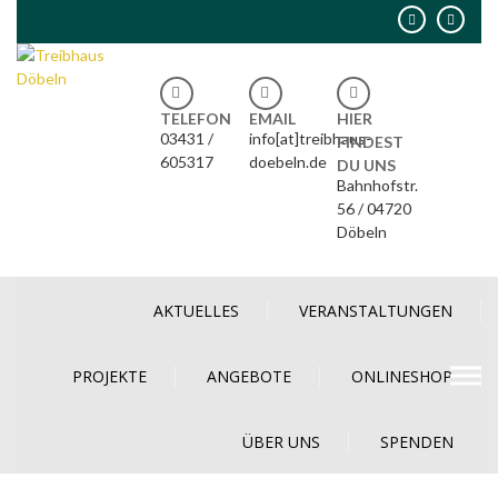
Skip
VIELFALT LEBEN
to
content
TELEFON
EMAIL
HIER
03431 /
info[at]treibhaus-
FINDEST
605317
doebeln.de
DU UNS
Bahnhofstr.
56 / 04720
Döbeln
AKTUELLES
VERANSTALTUNGEN
PROJEKTE
ANGEBOTE
ONLINESHOP
ÜBER UNS
SPENDEN