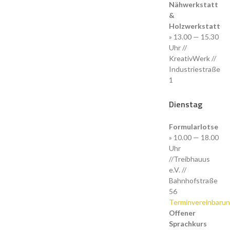
Nähwerkstatt
&
Holzwerkstatt
» 13.00 — 15.30
Uhr //
KreativWerk //
Industriestraße
1
Dienstag
Formularlotse
» 10.00 — 18.00
Uhr
//Treibhauus
e.V. //
Bahnhofstraße
56
Terminvereinbaru
Offener
Sprachkurs