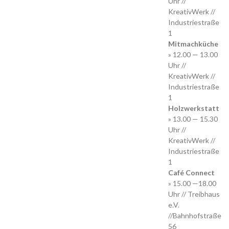
Uhr //
KreativWerk //
Industriestraße
1
Mitmachküche
» 12.00 — 13.00
Uhr //
KreativWerk //
Industriestraße
1
Holzwerkstatt
» 13.00 — 15.30
Uhr //
KreativWerk //
Industriestraße
1
Café Connect
» 15.00 —18.00
Uhr // Treibhaus
e.V.
//Bahnhofstraße
56