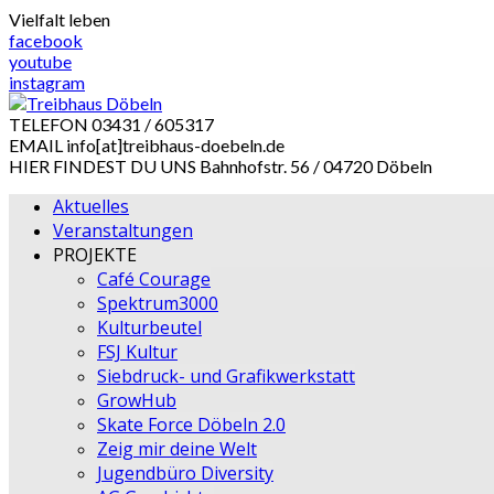
Skip
Vielfalt leben
to
facebook
content
youtube
instagram
TELEFON
03431 / 605317
EMAIL
info[at]treibhaus-doebeln.de
HIER FINDEST DU UNS
Bahnhofstr. 56 / 04720 Döbeln
Aktuelles
Veranstaltungen
PROJEKTE
Café Courage
Spektrum3000
Kulturbeutel
FSJ Kultur
Siebdruck- und Grafikwerkstatt
GrowHub
Skate Force Döbeln 2.0
Zeig mir deine Welt
Jugendbüro Diversity