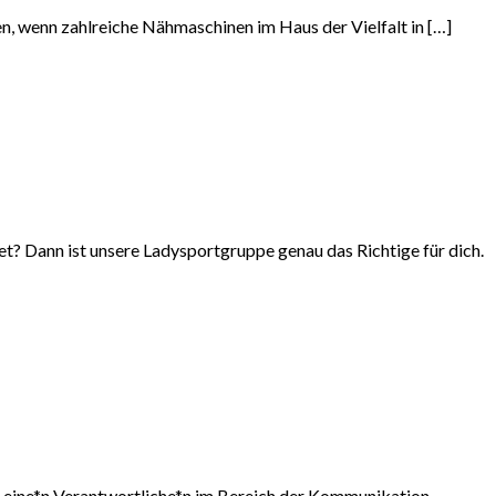
en, wenn zahlreiche Nähmaschinen im Haus der Vielfalt in […]
et? Dann ist unsere Ladysportgruppe genau das Richtige für dich.
) eine*n Verantwortliche*n im Bereich der Kommunikation