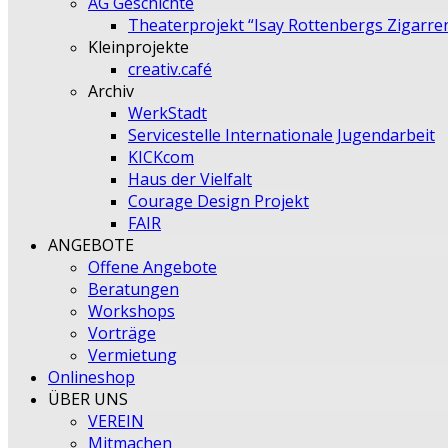
AG Geschichte
Theaterprojekt “Isay Rottenbergs Zigarre
Kleinprojekte
creativ.café
Archiv
WerkStadt
Servicestelle Internationale Jugendarbeit
KICKcom
Haus der Vielfalt
Courage Design Projekt
FAIR
ANGEBOTE
Offene Angebote
Beratungen
Workshops
Vorträge
Vermietung
Onlineshop
ÜBER UNS
VEREIN
Mitmachen