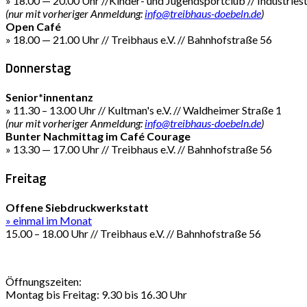
» 18.00 — 20.00 Uhr //Kinder- und Jugendsportclub // Industries
(nur mit vorheriger Anmeldung:
info@treibhaus-doebeln.de
)
Open Café
» 18.00 — 21.00 Uhr // Treibhaus e.V. // Bahnhofstraße 56
Donnerstag
Senior*innentanz
» 11.30 – 13.00 Uhr // Kultman's e.V. // Waldheimer Straße 1
(nur mit vorheriger Anmeldung:
info@treibhaus-doebeln.de
)
Bunter Nachmittag im Café Courage
» 13.30 — 17.00 Uhr // Treibhaus e.V. // Bahnhofstraße 56
Freitag
Offene Siebdruckwerkstatt
» einmal im Monat
15.00 – 18.00 Uhr // Treibhaus e.V. // Bahnhofstraße 56
Öffnungszeiten:
Montag bis Freitag: 9.30 bis 16.30 Uhr