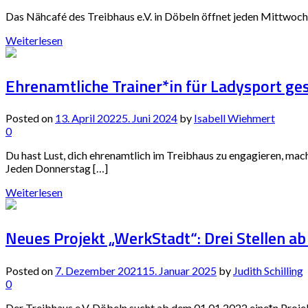
Das Nähcafé des Treibhaus e.V. in Döbeln öffnet jeden Mittwoch 
Weiterlesen
Ehrenamtliche Trainer*in für Ladysport ge
Posted on
13. April 2022
5. Juni 2024
by
Isabell Wiehmert
0
Du hast Lust, dich ehrenamtlich im Treibhaus zu engagieren, mach
Jeden Donnerstag […]
Weiterlesen
Neues Projekt „WerkStadt“: Drei Stellen a
Posted on
7. Dezember 2021
15. Januar 2025
by
Judith Schilling
0
Der Treibhaus e.V. Döbeln sucht ab dem 01.01.2022 eine*n Proj