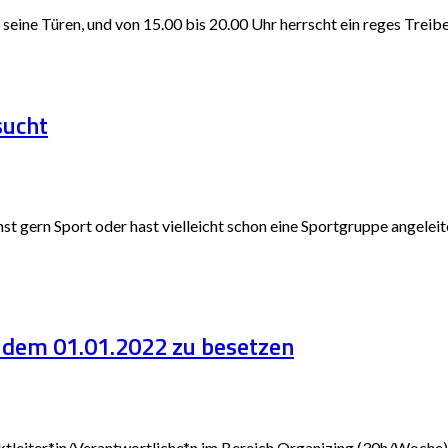
seine Türen, und von 15.00 bis 20.00 Uhr herrscht ein reges Treib
sucht
st gern Sport oder hast vielleicht schon eine Sportgruppe angeleit
b dem 01.01.2022 zu besetzen
ektleiter*in/Verantwortliche*n im Bereich Organizing (30h/Woche