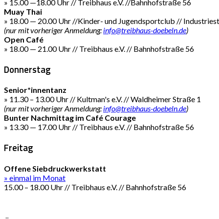
» 15.00 —18.00 Uhr // Treibhaus e.V. //Bahnhofstraße 56
Muay Thai
» 18.00 — 20.00 Uhr //Kinder- und Jugendsportclub // Industries
(nur mit vorheriger Anmeldung:
info@treibhaus-doebeln.de
)
Open Café
» 18.00 — 21.00 Uhr // Treibhaus e.V. // Bahnhofstraße 56
Donnerstag
Senior*innentanz
» 11.30 – 13.00 Uhr // Kultman's e.V. // Waldheimer Straße 1
(nur mit vorheriger Anmeldung:
info@treibhaus-doebeln.de
)
Bunter Nachmittag im Café Courage
» 13.30 — 17.00 Uhr // Treibhaus e.V. // Bahnhofstraße 56
Freitag
Offene Siebdruckwerkstatt
» einmal im Monat
15.00 – 18.00 Uhr // Treibhaus e.V. // Bahnhofstraße 56