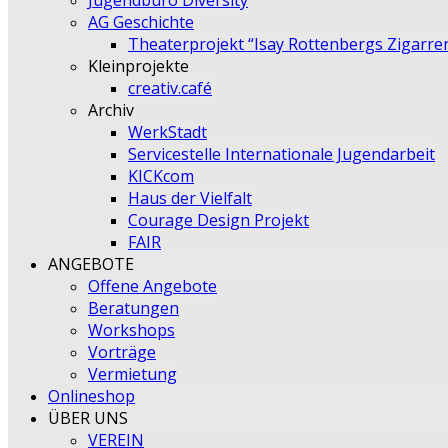
Jugendbüro Diversity
AG Geschichte
Theaterprojekt “Isay Rottenbergs Zigarre
Kleinprojekte
creativ.café
Archiv
WerkStadt
Servicestelle Internationale Jugendarbeit
KICKcom
Haus der Vielfalt
Courage Design Projekt
FAIR
ANGEBOTE
Offene Angebote
Beratungen
Workshops
Vorträge
Vermietung
Onlineshop
ÜBER UNS
VEREIN