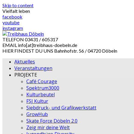
Skip to content
Vielfalt leben
facebook
youtube
instagram
TELEFON
03431 / 605317
EMAIL
info[at]treibhaus-doebeln.de
HIER FINDEST DU UNS
Bahnhofstr. 56 / 04720 Döbeln
Aktuelles
Veranstaltungen
PROJEKTE
Café Courage
Spektrum3000
Kulturbeutel
FSJ Kultur
Siebdruck- und Grafikwerkstatt
GrowHub
Skate Force Döbeln 2.0
Zeig mir deine Welt