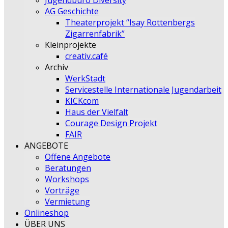
Jugendbüro Diversity
AG Geschichte
Theaterprojekt “Isay Rottenbergs
Zigarrenfabrik”
Kleinprojekte
creativ.café
Archiv
WerkStadt
Servicestelle Internationale Jugendarbeit
KICKcom
Haus der Vielfalt
Courage Design Projekt
FAIR
ANGEBOTE
Offene Angebote
Beratungen
Workshops
Vorträge
Vermietung
Onlineshop
ÜBER UNS