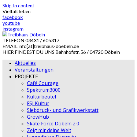
Skip to content
Vielfalt leben
facebook
youtube
instagram
TELEFON
03431 / 605317
EMAIL
info[at]treibhaus-doebeln.de
HIER FINDEST DU UNS
Bahnhofstr. 56 / 04720 Döbeln
Aktuelles
Veranstaltungen
PROJEKTE
Café Courage
Spektrum3000
Kulturbeutel
FSJ Kultur
Siebdruck- und Grafikwerkstatt
GrowHub
Skate Force Döbeln 2.0
Zeig mir deine Welt