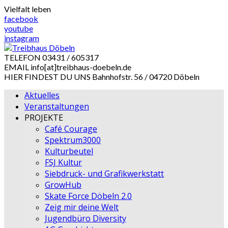
Skip
Vielfalt leben
to
facebook
content
youtube
instagram
TELEFON
03431 / 605317
EMAIL
info[at]treibhaus-doebeln.de
HIER FINDEST DU UNS
Bahnhofstr. 56 / 04720 Döbeln
Aktuelles
Veranstaltungen
PROJEKTE
Café Courage
Spektrum3000
Kulturbeutel
FSJ Kultur
Siebdruck- und Grafikwerkstatt
GrowHub
Skate Force Döbeln 2.0
Zeig mir deine Welt
Jugendbüro Diversity