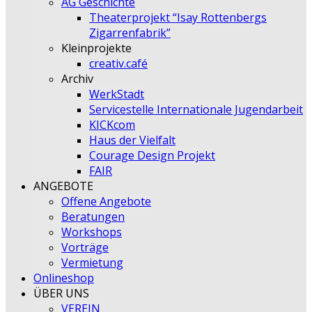
AG Geschichte
Theaterprojekt “Isay Rottenbergs
Zigarrenfabrik”
Kleinprojekte
creativ.café
Archiv
WerkStadt
Servicestelle Internationale Jugendarbeit
KICKcom
Haus der Vielfalt
Courage Design Projekt
FAIR
ANGEBOTE
Offene Angebote
Beratungen
Workshops
Vorträge
Vermietung
Onlineshop
ÜBER UNS
VEREIN