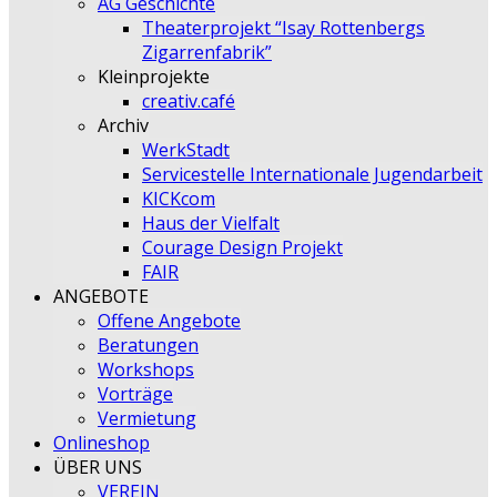
AG Geschichte
Theaterprojekt “Isay Rottenbergs
Zigarrenfabrik”
Kleinprojekte
creativ.café
Archiv
WerkStadt
Servicestelle Internationale Jugendarbeit
KICKcom
Haus der Vielfalt
Courage Design Projekt
FAIR
ANGEBOTE
Offene Angebote
Beratungen
Workshops
Vorträge
Vermietung
Onlineshop
ÜBER UNS
VEREIN