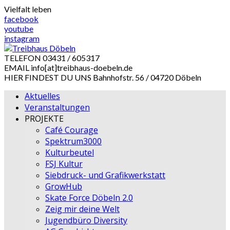
Skip
Vielfalt leben
to
facebook
content
youtube
instagram
TELEFON
03431 / 605317
EMAIL
info[at]treibhaus-doebeln.de
HIER FINDEST DU UNS
Bahnhofstr. 56 / 04720 Döbeln
Aktuelles
Veranstaltungen
PROJEKTE
Café Courage
Spektrum3000
Kulturbeutel
FSJ Kultur
Siebdruck- und Grafikwerkstatt
GrowHub
Skate Force Döbeln 2.0
Zeig mir deine Welt
Jugendbüro Diversity