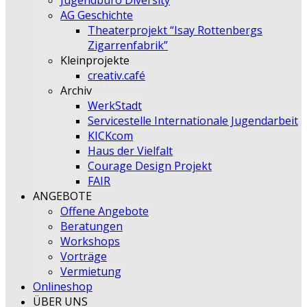
Jugendbüro Diversity
AG Geschichte
Theaterprojekt “Isay Rottenbergs
Zigarrenfabrik”
Kleinprojekte
creativ.café
Archiv
WerkStadt
Servicestelle Internationale Jugendarbeit
KICKcom
Haus der Vielfalt
Courage Design Projekt
FAIR
ANGEBOTE
Offene Angebote
Beratungen
Workshops
Vorträge
Vermietung
Onlineshop
ÜBER UNS