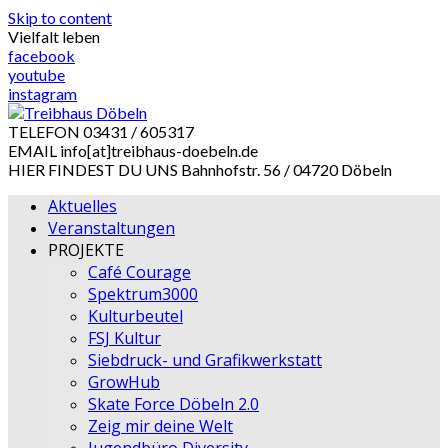
Skip to content
Vielfalt leben
facebook
youtube
instagram
TELEFON
03431 / 605317
EMAIL
info[at]treibhaus-doebeln.de
HIER FINDEST DU UNS
Bahnhofstr. 56 / 04720 Döbeln
Aktuelles
Veranstaltungen
PROJEKTE
Café Courage
Spektrum3000
Kulturbeutel
FSJ Kultur
Siebdruck- und Grafikwerkstatt
GrowHub
Skate Force Döbeln 2.0
Zeig mir deine Welt