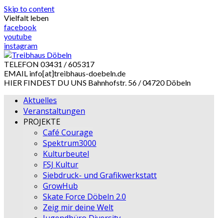
Skip to content
Vielfalt leben
facebook
youtube
instagram
TELEFON
03431 / 605317
EMAIL
info[at]treibhaus-doebeln.de
HIER FINDEST DU UNS
Bahnhofstr. 56 / 04720 Döbeln
Aktuelles
Veranstaltungen
PROJEKTE
Café Courage
Spektrum3000
Kulturbeutel
FSJ Kultur
Siebdruck- und Grafikwerkstatt
GrowHub
Skate Force Döbeln 2.0
Zeig mir deine Welt