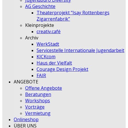
Jugendbüro Diversity
AG Geschichte
Theaterprojekt “Isay Rottenbergs
Zigarrenfabrik”
Kleinprojekte
creativ.café
Archiv
WerkStadt
Servicestelle Internationale Jugendarbeit
KICKcom
Haus der Vielfalt
Courage Design Projekt
FAIR
ANGEBOTE
Offene Angebote
Beratungen
Workshops
Vorträge
Vermietung
Onlineshop
ÜBER UNS