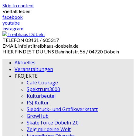
Skip to content
Vielfalt leben
facebook
youtube
instagram
TELEFON
03431 / 605317
EMAIL
info[at]treibhaus-doebeln.de
HIER FINDEST DU UNS
Bahnhofstr. 56 / 04720 Döbeln
Aktuelles
Veranstaltungen
PROJEKTE
Café Courage
Spektrum3000
Kulturbeutel
FSJ Kultur
Siebdruck- und Grafikwerkstatt
GrowHub
Skate Force Döbeln 2.0
Zeig mir deine Welt