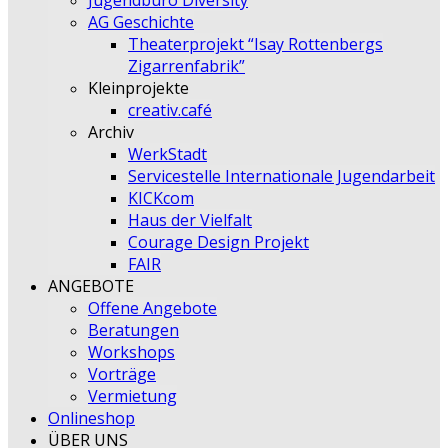
Jugendbüro Diversity
AG Geschichte
Theaterprojekt “Isay Rottenbergs
Zigarrenfabrik”
Kleinprojekte
creativ.café
Archiv
WerkStadt
Servicestelle Internationale Jugendarbeit
KICKcom
Haus der Vielfalt
Courage Design Projekt
FAIR
ANGEBOTE
Offene Angebote
Beratungen
Workshops
Vorträge
Vermietung
Onlineshop
ÜBER UNS