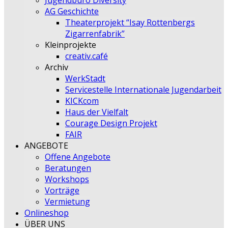
Jugendbüro Diversity
AG Geschichte
Theaterprojekt “Isay Rottenbergs
Zigarrenfabrik”
Kleinprojekte
creativ.café
Archiv
WerkStadt
Servicestelle Internationale Jugendarbeit
KICKcom
Haus der Vielfalt
Courage Design Projekt
FAIR
ANGEBOTE
Offene Angebote
Beratungen
Workshops
Vorträge
Vermietung
Onlineshop
ÜBER UNS