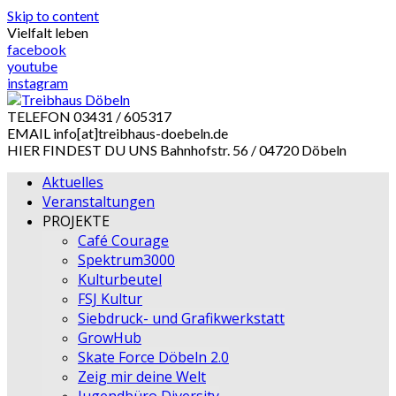
Skip to content
Vielfalt leben
facebook
youtube
instagram
TELEFON
03431 / 605317
EMAIL
info[at]treibhaus-doebeln.de
HIER FINDEST DU UNS
Bahnhofstr. 56 / 04720 Döbeln
Aktuelles
Veranstaltungen
PROJEKTE
Café Courage
Spektrum3000
Kulturbeutel
FSJ Kultur
Siebdruck- und Grafikwerkstatt
GrowHub
Skate Force Döbeln 2.0
Zeig mir deine Welt