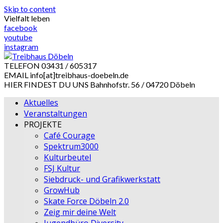
Skip to content
Vielfalt leben
facebook
youtube
instagram
TELEFON
03431 / 605317
EMAIL
info[at]treibhaus-doebeln.de
HIER FINDEST DU UNS
Bahnhofstr. 56 / 04720 Döbeln
Aktuelles
Veranstaltungen
PROJEKTE
Café Courage
Spektrum3000
Kulturbeutel
FSJ Kultur
Siebdruck- und Grafikwerkstatt
GrowHub
Skate Force Döbeln 2.0
Zeig mir deine Welt