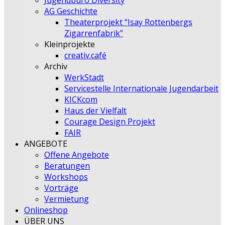
Jugendbüro Diversity
AG Geschichte
Theaterprojekt “Isay Rottenbergs
Zigarrenfabrik”
Kleinprojekte
creativ.café
Archiv
WerkStadt
Servicestelle Internationale Jugendarbeit
KICKcom
Haus der Vielfalt
Courage Design Projekt
FAIR
ANGEBOTE
Offene Angebote
Beratungen
Workshops
Vorträge
Vermietung
Onlineshop
ÜBER UNS