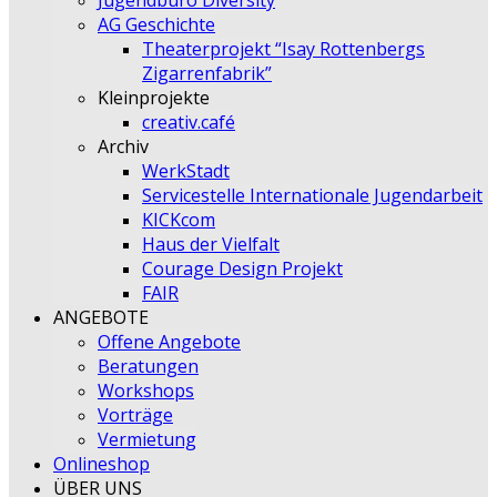
Jugendbüro Diversity
AG Geschichte
Theaterprojekt “Isay Rottenbergs
Zigarrenfabrik”
Kleinprojekte
creativ.café
Archiv
WerkStadt
Servicestelle Internationale Jugendarbeit
KICKcom
Haus der Vielfalt
Courage Design Projekt
FAIR
ANGEBOTE
Offene Angebote
Beratungen
Workshops
Vorträge
Vermietung
Onlineshop
ÜBER UNS