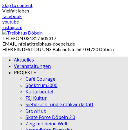
Skip to content
Vielfalt leben
facebook
youtube
instagram
TELEFON
03431 / 605317
EMAIL
info[at]treibhaus-doebeln.de
HIER FINDEST DU UNS
Bahnhofstr. 56 / 04720 Döbeln
Aktuelles
Veranstaltungen
PROJEKTE
Café Courage
Spektrum3000
Kulturbeutel
FSJ Kultur
Siebdruck- und Grafikwerkstatt
GrowHub
Skate Force Döbeln 2.0
Zeig mir deine Welt