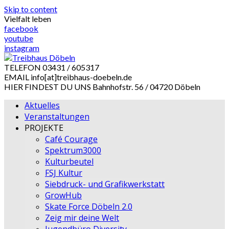
Skip to content
Vielfalt leben
facebook
youtube
instagram
TELEFON
03431 / 605317
EMAIL
info[at]treibhaus-doebeln.de
HIER FINDEST DU UNS
Bahnhofstr. 56 / 04720 Döbeln
Aktuelles
Veranstaltungen
PROJEKTE
Café Courage
Spektrum3000
Kulturbeutel
FSJ Kultur
Siebdruck- und Grafikwerkstatt
GrowHub
Skate Force Döbeln 2.0
Zeig mir deine Welt