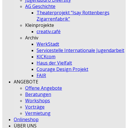
Jugendbüro Diversity
AG Geschichte
Theaterprojekt “Isay Rottenbergs
Zigarrenfabrik”
Kleinprojekte
creativ.café
Archiv
WerkStadt
Servicestelle Internationale Jugendarbeit
KICKcom
Haus der Vielfalt
Courage Design Projekt
FAIR
ANGEBOTE
Offene Angebote
Beratungen
Workshops
Vorträge
Vermietung
Onlineshop
ÜBER UNS