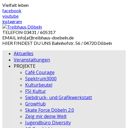
Skip
Vielfalt leben
to
facebook
content
youtube
instagram
TELEFON
03431 / 605317
EMAIL
info[at]treibhaus-doebeln.de
HIER FINDEST DU UNS
Bahnhofstr. 56 / 04720 Döbeln
Aktuelles
Veranstaltungen
PROJEKTE
Café Courage
Spektrum3000
Kulturbeutel
FSJ Kultur
Siebdruck- und Grafikwerkstatt
GrowHub
Skate Force Döbeln 2.0
Zeig mir deine Welt
Jugendbüro Diversity