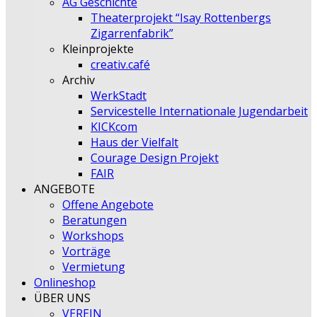
AG Geschichte
Theaterprojekt “Isay Rottenbergs
Zigarrenfabrik”
Kleinprojekte
creativ.café
Archiv
WerkStadt
Servicestelle Internationale Jugendarbeit
KICKcom
Haus der Vielfalt
Courage Design Projekt
FAIR
ANGEBOTE
Offene Angebote
Beratungen
Workshops
Vorträge
Vermietung
Onlineshop
ÜBER UNS
VEREIN