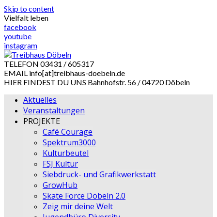
Skip to content
Vielfalt leben
facebook
youtube
instagram
TELEFON
03431 / 605317
EMAIL
info[at]treibhaus-doebeln.de
HIER FINDEST DU UNS
Bahnhofstr. 56 / 04720 Döbeln
Aktuelles
Veranstaltungen
PROJEKTE
Café Courage
Spektrum3000
Kulturbeutel
FSJ Kultur
Siebdruck- und Grafikwerkstatt
GrowHub
Skate Force Döbeln 2.0
Zeig mir deine Welt