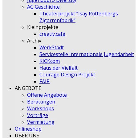
Jugendbüro Diversity
AG Geschichte
Theaterprojekt “Isay Rottenbergs
Zigarrenfabrik”
Kleinprojekte
creativ.café
Archiv
WerkStadt
Servicestelle Internationale Jugendarbeit
KICKcom
Haus der Vielfalt
Courage Design Projekt
FAIR
ANGEBOTE
Offene Angebote
Beratungen
Workshops
Vorträge
Vermietung
Onlineshop
ÜBER UNS