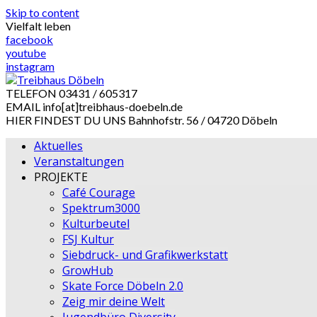
Skip to content
Vielfalt leben
facebook
youtube
instagram
TELEFON
03431 / 605317
EMAIL
info[at]treibhaus-doebeln.de
HIER FINDEST DU UNS
Bahnhofstr. 56 / 04720 Döbeln
Aktuelles
Veranstaltungen
PROJEKTE
Café Courage
Spektrum3000
Kulturbeutel
FSJ Kultur
Siebdruck- und Grafikwerkstatt
GrowHub
Skate Force Döbeln 2.0
Zeig mir deine Welt