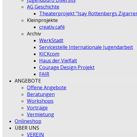
Jugendbüro Diversity
AG Geschichte
Theaterprojekt “Isay Rottenbergs Zigarre
Kleinprojekte
creativ.café
Archiv
WerkStadt
Servicestelle Internationale Jugendarbeit
KICKcom
Haus der Vielfalt
Courage Design Projekt
FAIR
ANGEBOTE
Offene Angebote
Beratungen
Workshops
Vorträge
Vermietung
Onlineshop
ÜBER UNS
VEREIN