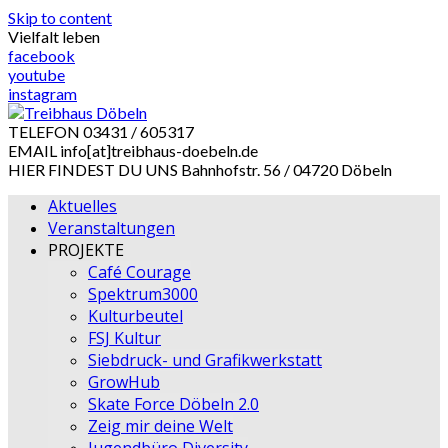
Skip to content
Vielfalt leben
facebook
youtube
instagram
TELEFON
03431 / 605317
EMAIL
info[at]treibhaus-doebeln.de
HIER FINDEST DU UNS
Bahnhofstr. 56 / 04720 Döbeln
Aktuelles
Veranstaltungen
PROJEKTE
Café Courage
Spektrum3000
Kulturbeutel
FSJ Kultur
Siebdruck- und Grafikwerkstatt
GrowHub
Skate Force Döbeln 2.0
Zeig mir deine Welt