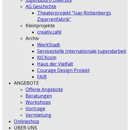
Jugendbüro Diversity
AG Geschichte
Theaterprojekt “Isay Rottenbergs
Zigarrenfabrik”
Kleinprojekte
creativ.café
Archiv
WerkStadt
Servicestelle Internationale Jugendarbeit
KICKcom
Haus der Vielfalt
Courage Design Projekt
FAIR
ANGEBOTE
Offene Angebote
Beratungen
Workshops
Vorträge
Vermietung
Onlineshop
ÜBER UNS