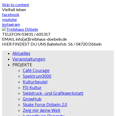
Skip to content
Vielfalt leben
facebook
youtube
instagram
TELEFON
03431 / 605317
EMAIL
info[at]treibhaus-doebeln.de
HIER FINDEST DU UNS
Bahnhofstr. 56 / 04720 Döbeln
Aktuelles
Veranstaltungen
PROJEKTE
Café Courage
Spektrum3000
Kulturbeutel
FSJ Kultur
Siebdruck- und Grafikwerkstatt
GrowHub
Skate Force Döbeln 2.0
Zeig mir deine Welt