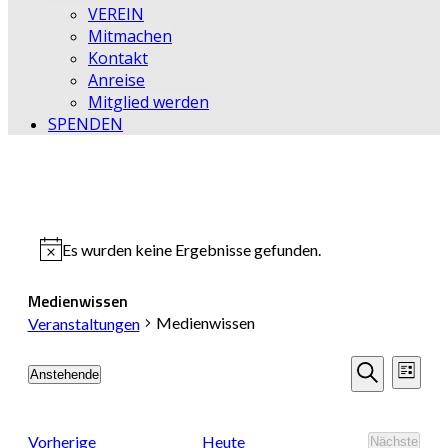
VEREIN
Mitmachen
Kontakt
Anreise
Mitglied werden
SPENDEN
Es wurden keine Ergebnisse gefunden.
Hinweis
Medienwissen
Medienwissen
Veranstaltungen
Veransta
Vera
Anstehende
Liste
Datum
Ansi
Suche
Suche
wählen.
Navi
und
Veranstaltungen
Vorherige
Heute
Nächste