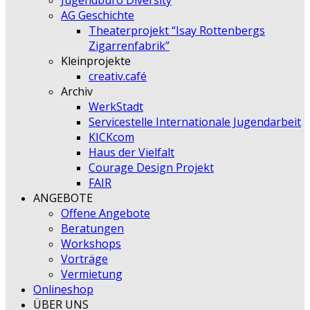
Jugendbüro Diversity
AG Geschichte
Theaterprojekt “Isay Rottenbergs
Zigarrenfabrik”
Kleinprojekte
creativ.café
Archiv
WerkStadt
Servicestelle Internationale Jugendarbeit
KICKcom
Haus der Vielfalt
Courage Design Projekt
FAIR
ANGEBOTE
Offene Angebote
Beratungen
Workshops
Vorträge
Vermietung
Onlineshop
ÜBER UNS