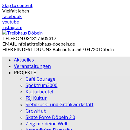
Skip to content
Vielfalt leben
facebook
youtube
instagram
TELEFON
03431 / 605317
EMAIL
info[at]treibhaus-doebeln.de
HIER FINDEST DU UNS
Bahnhofstr. 56 / 04720 Döbeln
Aktuelles
Veranstaltungen
PROJEKTE
Café Courage
Spektrum3000
Kulturbeutel
FSJ Kultur
Siebdruck- und Grafikwerkstatt
GrowHub
Skate Force Döbeln 2.0
Zeig mir deine Welt