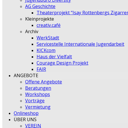
Jugendbüro Diversity
AG Geschichte
Theaterprojekt “Isay Rottenbergs Zigarre
Kleinprojekte
creativ.café
Archiv
WerkStadt
Servicestelle Internationale Jugendarbeit
KICKcom
Haus der Vielfalt
Courage Design Projekt
FAIR
ANGEBOTE
Offene Angebote
Beratungen
Workshops
Vorträge
Vermietung
Onlineshop
ÜBER UNS
VEREIN