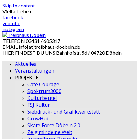
Skip to content
Vielfalt leben
facebook
youtube
instagram
TELEFON
03431 / 605317
EMAIL
info[at]treibhaus-doebeln.de
HIER FINDEST DU UNS
Bahnhofstr. 56 / 04720 Döbeln
Aktuelles
Veranstaltungen
PROJEKTE
Café Courage
Spektrum3000
Kulturbeutel
FSJ Kultur
Siebdruck- und Grafikwerkstatt
GrowHub
Skate Force Döbeln 2.0
Zeig mir deine Welt