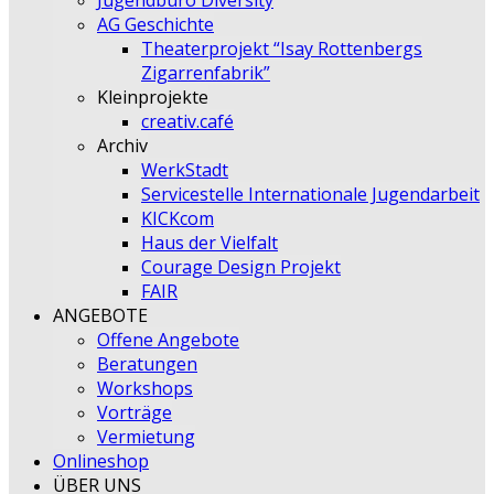
Jugendbüro Diversity
AG Geschichte
Theaterprojekt “Isay Rottenbergs
Zigarrenfabrik”
Kleinprojekte
creativ.café
Archiv
WerkStadt
Servicestelle Internationale Jugendarbeit
KICKcom
Haus der Vielfalt
Courage Design Projekt
FAIR
ANGEBOTE
Offene Angebote
Beratungen
Workshops
Vorträge
Vermietung
Onlineshop
ÜBER UNS