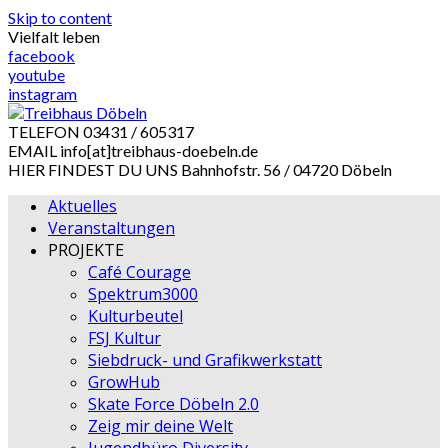
Skip to content
Vielfalt leben
facebook
youtube
instagram
TELEFON
03431 / 605317
EMAIL
info[at]treibhaus-doebeln.de
HIER FINDEST DU UNS
Bahnhofstr. 56 / 04720 Döbeln
Aktuelles
Veranstaltungen
PROJEKTE
Café Courage
Spektrum3000
Kulturbeutel
FSJ Kultur
Siebdruck- und Grafikwerkstatt
GrowHub
Skate Force Döbeln 2.0
Zeig mir deine Welt