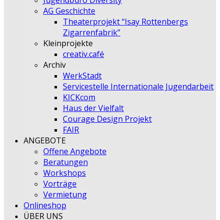
Jugendbüro Diversity
AG Geschichte
Theaterprojekt “Isay Rottenbergs
Zigarrenfabrik”
Kleinprojekte
creativ.café
Archiv
WerkStadt
Servicestelle Internationale Jugendarbeit
KICKcom
Haus der Vielfalt
Courage Design Projekt
FAIR
ANGEBOTE
Offene Angebote
Beratungen
Workshops
Vorträge
Vermietung
Onlineshop
ÜBER UNS