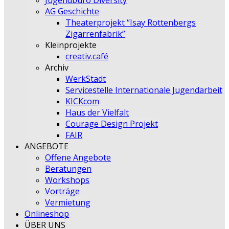
Jugendbüro Diversity
AG Geschichte
Theaterprojekt “Isay Rottenbergs
Zigarrenfabrik”
Kleinprojekte
creativ.café
Archiv
WerkStadt
Servicestelle Internationale Jugendarbeit
KICKcom
Haus der Vielfalt
Courage Design Projekt
FAIR
ANGEBOTE
Offene Angebote
Beratungen
Workshops
Vorträge
Vermietung
Onlineshop
ÜBER UNS