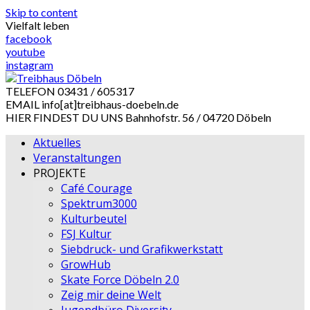
Skip to content
Vielfalt leben
facebook
youtube
instagram
TELEFON
03431 / 605317
EMAIL
info[at]treibhaus-doebeln.de
HIER FINDEST DU UNS
Bahnhofstr. 56 / 04720 Döbeln
Aktuelles
Veranstaltungen
PROJEKTE
Café Courage
Spektrum3000
Kulturbeutel
FSJ Kultur
Siebdruck- und Grafikwerkstatt
GrowHub
Skate Force Döbeln 2.0
Zeig mir deine Welt