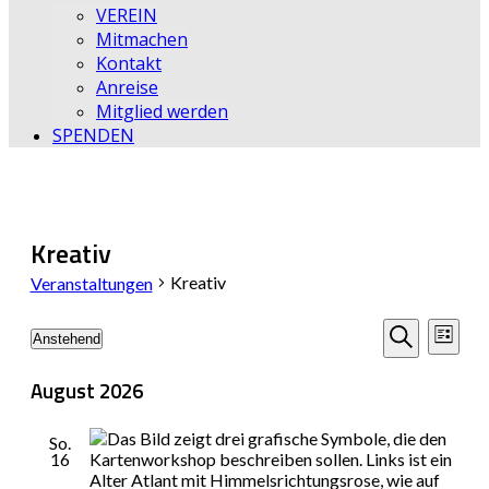
VEREIN
Mitmachen
Kontakt
Anreise
Mitglied werden
SPENDEN
Kreativ
Kreativ
Veranstaltungen
Veransta
Vera
Anstehend
Liste
Datum
Ansi
Suche
Suche
wählen.
August 2026
Navi
und
So.
Ansichten
16