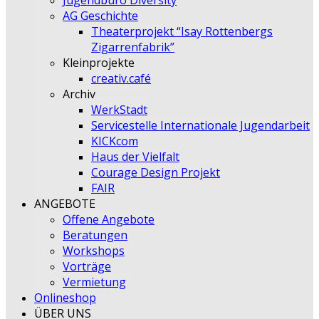
Jugendbüro Diversity
AG Geschichte
Theaterprojekt “Isay Rottenbergs
Zigarrenfabrik”
Kleinprojekte
creativ.café
Archiv
WerkStadt
Servicestelle Internationale Jugendarbeit
KICKcom
Haus der Vielfalt
Courage Design Projekt
FAIR
ANGEBOTE
Offene Angebote
Beratungen
Workshops
Vorträge
Vermietung
Onlineshop
ÜBER UNS