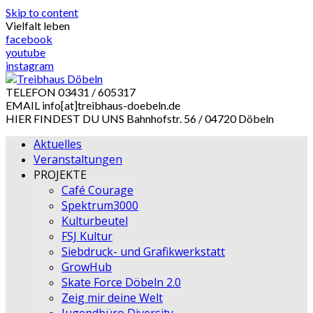
Skip to content
Vielfalt leben
facebook
youtube
instagram
TELEFON
03431 / 605317
EMAIL
info[at]treibhaus-doebeln.de
HIER FINDEST DU UNS
Bahnhofstr. 56 / 04720 Döbeln
Aktuelles
Veranstaltungen
PROJEKTE
Café Courage
Spektrum3000
Kulturbeutel
FSJ Kultur
Siebdruck- und Grafikwerkstatt
GrowHub
Skate Force Döbeln 2.0
Zeig mir deine Welt