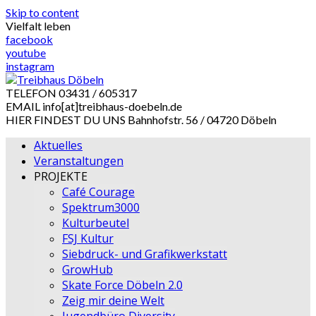
Skip to content
Vielfalt leben
facebook
youtube
instagram
TELEFON
03431 / 605317
EMAIL
info[at]treibhaus-doebeln.de
HIER FINDEST DU UNS
Bahnhofstr. 56 / 04720 Döbeln
Aktuelles
Veranstaltungen
PROJEKTE
Café Courage
Spektrum3000
Kulturbeutel
FSJ Kultur
Siebdruck- und Grafikwerkstatt
GrowHub
Skate Force Döbeln 2.0
Zeig mir deine Welt