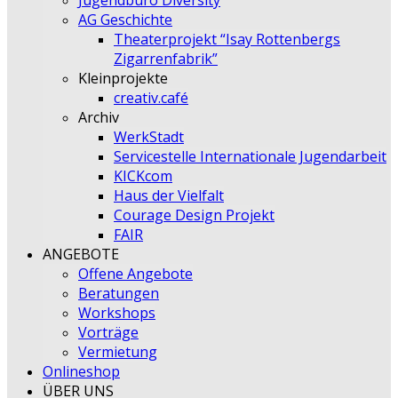
Jugendbüro Diversity
AG Geschichte
Theaterprojekt “Isay Rottenbergs
Zigarrenfabrik”
Kleinprojekte
creativ.café
Archiv
WerkStadt
Servicestelle Internationale Jugendarbeit
KICKcom
Haus der Vielfalt
Courage Design Projekt
FAIR
ANGEBOTE
Offene Angebote
Beratungen
Workshops
Vorträge
Vermietung
Onlineshop
ÜBER UNS