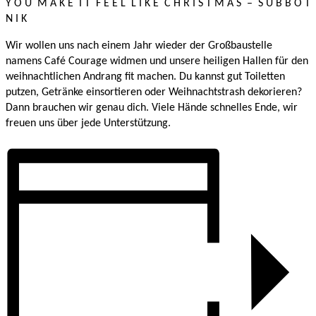
Y O U M A K E I T F E E L L I K E C H R I S T M A S – S U B B O T
N I K
Wir wollen uns nach einem Jahr wieder der Großbaustelle
namens Café Courage widmen und unsere heiligen Hallen für den
weihnachtlichen Andrang fit machen. Du kannst gut Toiletten
putzen, Getränke einsortieren oder Weihnachtstrash dekorieren?
Dann brauchen wir genau dich. Viele Hände schnelles Ende, wir
freuen uns über jede Unterstützung.