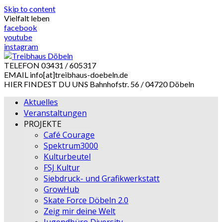
Skip to content
Vielfalt leben
facebook
youtube
instagram
TELEFON
03431 / 605317
EMAIL
info[at]treibhaus-doebeln.de
HIER FINDEST DU UNS
Bahnhofstr. 56 / 04720 Döbeln
Aktuelles
Veranstaltungen
PROJEKTE
Café Courage
Spektrum3000
Kulturbeutel
FSJ Kultur
Siebdruck- und Grafikwerkstatt
GrowHub
Skate Force Döbeln 2.0
Zeig mir deine Welt