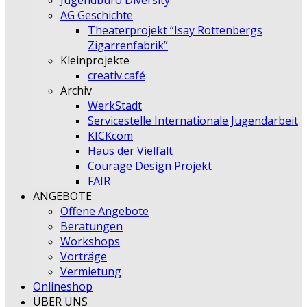
Jugendbüro Diversity
AG Geschichte
Theaterprojekt “Isay Rottenbergs
Zigarrenfabrik”
Kleinprojekte
creativ.café
Archiv
WerkStadt
Servicestelle Internationale Jugendarbeit
KICKcom
Haus der Vielfalt
Courage Design Projekt
FAIR
ANGEBOTE
Offene Angebote
Beratungen
Workshops
Vorträge
Vermietung
Onlineshop
ÜBER UNS