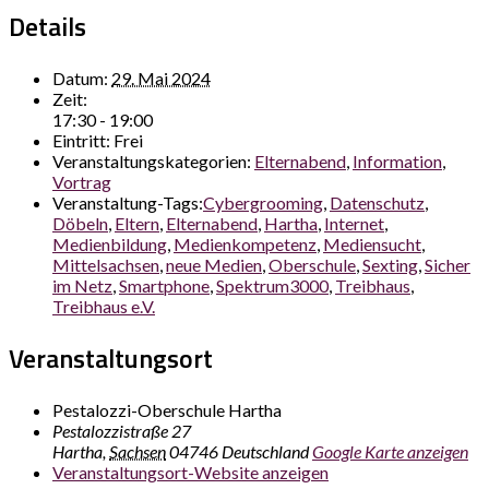
Details
Datum:
29. Mai 2024
Zeit:
17:30 - 19:00
Eintritt:
Frei
Veranstaltungskategorien:
Elternabend
,
Information
,
Vortrag
Veranstaltung-Tags:
Cybergrooming
,
Datenschutz
,
Döbeln
,
Eltern
,
Elternabend
,
Hartha
,
Internet
,
Medienbildung
,
Medienkompetenz
,
Mediensucht
,
Mittelsachsen
,
neue Medien
,
Oberschule
,
Sexting
,
Sicher
im Netz
,
Smartphone
,
Spektrum3000
,
Treibhaus
,
Treibhaus e.V.
Veranstaltungsort
Pestalozzi-Oberschule Hartha
Pestalozzistraße 27
Hartha
,
Sachsen
04746
Deutschland
Google Karte anzeigen
Veranstaltungsort-Website anzeigen