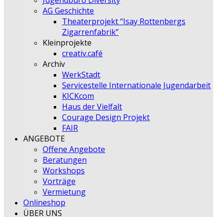
Jugendbüro Diversity
AG Geschichte
Theaterprojekt “Isay Rottenbergs
Zigarrenfabrik”
Kleinprojekte
creativ.café
Archiv
WerkStadt
Servicestelle Internationale Jugendarbeit
KICKcom
Haus der Vielfalt
Courage Design Projekt
FAIR
ANGEBOTE
Offene Angebote
Beratungen
Workshops
Vorträge
Vermietung
Onlineshop
ÜBER UNS