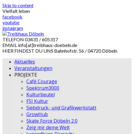
Skip to content
Vielfalt leben
facebook
youtube
instagram
TELEFON
03431 / 605317
EMAIL
info[at]treibhaus-doebeln.de
HIER FINDEST DU UNS
Bahnhofstr. 56 / 04720 Döbeln
Aktuelles
Veranstaltungen
PROJEKTE
Café Courage
Spektrum3000
Kulturbeutel
FSJ Kultur
Siebdruck- und Grafikwerkstatt
GrowHub
Skate Force Döbeln 2.0
Zeig mir deine Welt