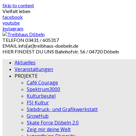
Skip to content
Vielfalt leben
facebook
youtube
instagram
TELEFON
03431 / 605317
EMAIL
info[at]treibhaus-doebeln.de
HIER FINDEST DU UNS
Bahnhofstr. 56 / 04720 Döbeln
Aktuelles
Veranstaltungen
PROJEKTE
Café Courage
Spektrum3000
Kulturbeutel
FSJ Kultur
Siebdruck- und Grafikwerkstatt
GrowHub
Skate Force Döbeln 2.0
Zeig mir deine Welt