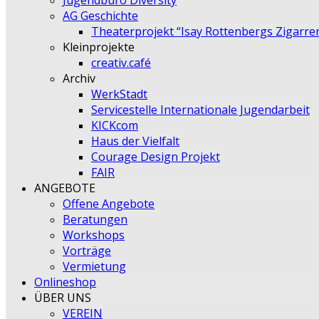
Jugendbüro Diversity
AG Geschichte
Theaterprojekt “Isay Rottenbergs Zigarre
Kleinprojekte
creativ.café
Archiv
WerkStadt
Servicestelle Internationale Jugendarbeit
KICKcom
Haus der Vielfalt
Courage Design Projekt
FAIR
ANGEBOTE
Offene Angebote
Beratungen
Workshops
Vorträge
Vermietung
Onlineshop
ÜBER UNS
VEREIN