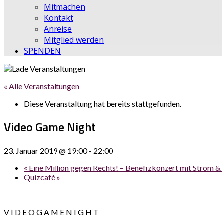
Mitmachen
Kontakt
Anreise
Mitglied werden
SPENDEN
« Alle Veranstaltungen
Diese Veranstaltung hat bereits stattgefunden.
Video Game Night
23. Januar 2019 @ 19:00
-
22:00
«
Eine Million gegen Rechts! – Benefizkonzert mit Strom 
Quizcafé
»
V I D E O G A M E N I G H T