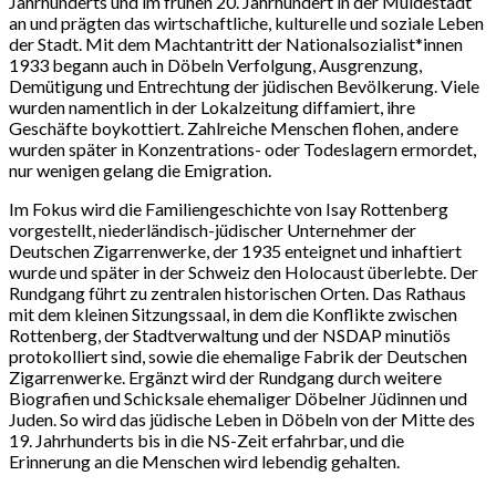
Jahrhunderts und im frühen 20. Jahrhundert in der Muldestadt
an und prägten das wirtschaftliche, kulturelle und soziale Leben
der Stadt. Mit dem Machtantritt der Nationalsozialist*innen
1933 begann auch in Döbeln Verfolgung, Ausgrenzung,
Demütigung und Entrechtung der jüdischen Bevölkerung. Viele
wurden namentlich in der Lokalzeitung diffamiert, ihre
Geschäfte boykottiert. Zahlreiche Menschen flohen, andere
wurden später in Konzentrations- oder Todeslagern ermordet,
nur wenigen gelang die Emigration.
Im Fokus wird die Familiengeschichte von Isay Rottenberg
vorgestellt, niederländisch-jüdischer Unternehmer der
Deutschen Zigarrenwerke, der 1935 enteignet und inhaftiert
wurde und später in der Schweiz den Holocaust überlebte. Der
Rundgang führt zu zentralen historischen Orten. Das Rathaus
mit dem kleinen Sitzungssaal, in dem die Konflikte zwischen
Rottenberg, der Stadtverwaltung und der NSDAP minutiös
protokolliert sind, sowie die ehemalige Fabrik der Deutschen
Zigarrenwerke. Ergänzt wird der Rundgang durch weitere
Biografien und Schicksale ehemaliger Döbelner Jüdinnen und
Juden. So wird das jüdische Leben in Döbeln von der Mitte des
19. Jahrhunderts bis in die NS-Zeit erfahrbar, und die
Erinnerung an die Menschen wird lebendig gehalten.