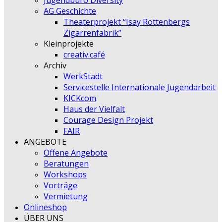
Jugendbüro Diversity
AG Geschichte
Theaterprojekt “Isay Rottenbergs
Zigarrenfabrik”
Kleinprojekte
creativ.café
Archiv
WerkStadt
Servicestelle Internationale Jugendarbeit
KICKcom
Haus der Vielfalt
Courage Design Projekt
FAIR
ANGEBOTE
Offene Angebote
Beratungen
Workshops
Vorträge
Vermietung
Onlineshop
ÜBER UNS