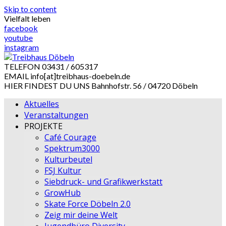
Skip to content
Vielfalt leben
facebook
youtube
instagram
TELEFON
03431 / 605317
EMAIL
info[at]treibhaus-doebeln.de
HIER FINDEST DU UNS
Bahnhofstr. 56 / 04720 Döbeln
Aktuelles
Veranstaltungen
PROJEKTE
Café Courage
Spektrum3000
Kulturbeutel
FSJ Kultur
Siebdruck- und Grafikwerkstatt
GrowHub
Skate Force Döbeln 2.0
Zeig mir deine Welt