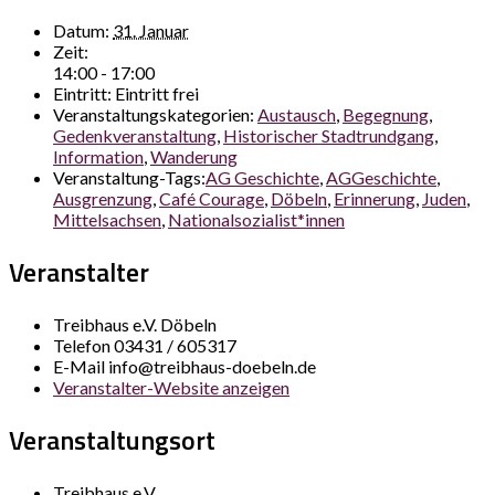
Datum:
31. Januar
Zeit:
14:00 - 17:00
Eintritt:
Eintritt frei
Veranstaltungskategorien:
Austausch
,
Begegnung
,
Gedenkveranstaltung
,
Historischer Stadtrundgang
,
Information
,
Wanderung
Veranstaltung-Tags:
AG Geschichte
,
AGGeschichte
,
Ausgrenzung
,
Café Courage
,
Döbeln
,
Erinnerung
,
Juden
,
Mittelsachsen
,
Nationalsozialist*innen
Veranstalter
Treibhaus e.V. Döbeln
Telefon
03431 / 605317
E-Mail
info@treibhaus-doebeln.de
Veranstalter-Website anzeigen
Veranstaltungsort
Treibhaus e.V.