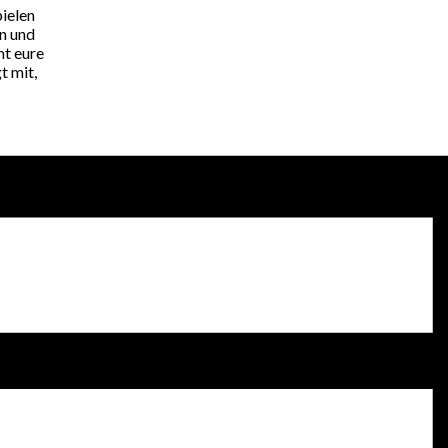
pielen
en und
mt eure
t mit,