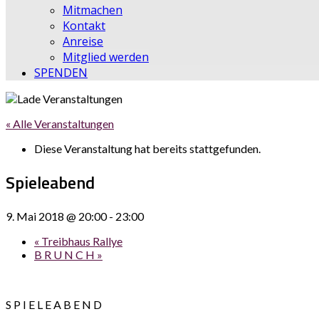
Mitmachen
Kontakt
Anreise
Mitglied werden
SPENDEN
« Alle Veranstaltungen
Diese Veranstaltung hat bereits stattgefunden.
Spieleabend
9. Mai 2018 @ 20:00
-
23:00
«
Treibhaus Rallye
B R U N C H
»
S P I E L E A B E N D