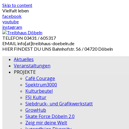
Skip to content
Vielfalt leben
facebook
youtube
instagram
TELEFON
03431 / 605317
EMAIL
info[at]treibhaus-doebeln.de
HIER FINDEST DU UNS
Bahnhofstr. 56 / 04720 Döbeln
Aktuelles
Veranstaltungen
PROJEKTE
Café Courage
Spektrum3000
Kulturbeutel
FSJ Kultur
Siebdruck- und Grafikwerkstatt
GrowHub
Skate Force Döbeln 2.0
Zeig mir deine Welt