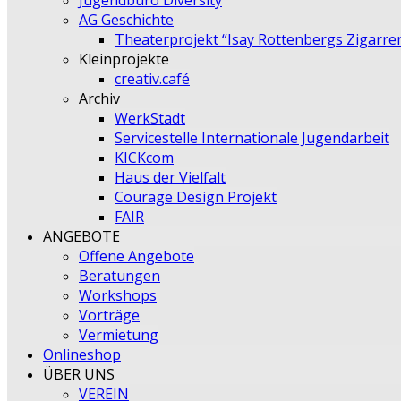
Jugendbüro Diversity
AG Geschichte
Theaterprojekt “Isay Rottenbergs Zigarre
Kleinprojekte
creativ.café
Archiv
WerkStadt
Servicestelle Internationale Jugendarbeit
KICKcom
Haus der Vielfalt
Courage Design Projekt
FAIR
ANGEBOTE
Offene Angebote
Beratungen
Workshops
Vorträge
Vermietung
Onlineshop
ÜBER UNS
VEREIN