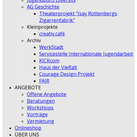
Jugendbüro Diversity
AG Geschichte
Theaterprojekt “Isay Rottenbergs
Zigarrenfabrik”
Kleinprojekte
creativ.café
Archiv
WerkStadt
Servicestelle Internationale Jugendarbeit
KICKcom
Haus der Vielfalt
Courage Design Projekt
FAIR
ANGEBOTE
Offene Angebote
Beratungen
Workshops
Vorträge
Vermietung
Onlineshop
ÜBER UNS