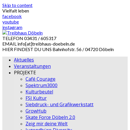
Skip to content
Vielfalt leben
facebook
youtube
instagram
TELEFON
03431 / 605317
EMAIL
info[at]treibhaus-doebeln.de
HIER FINDEST DU UNS
Bahnhofstr. 56 / 04720 Döbeln
Aktuelles
Veranstaltungen
PROJEKTE
Café Courage
Spektrum3000
Kulturbeutel
FSJ Kultur
Siebdruck- und Grafikwerkstatt
GrowHub
Skate Force Döbeln 2.0
Zeig mir deine Welt