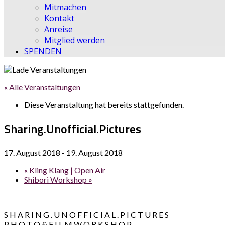
Mitmachen
Kontakt
Anreise
Mitglied werden
SPENDEN
« Alle Veranstaltungen
Diese Veranstaltung hat bereits stattgefunden.
Sharing.Unofficial.Pictures
17. August 2018
-
19. August 2018
«
Kling Klang | Open Air
Shibori Workshop
»
S H A R I N G . U N O F F I C I A L . P I C T U R E S
P H O T O & F I L M W O R K S H O P