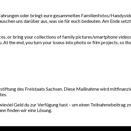
hrungen oder bringt eure gesammelten Familienfotos/Handyvideos
chen uns darüber aus, was sie für euch bedeuten. Am Ende setzt i
es, or bring your collections of family pictures/smartphone video
At the end, you turn your isseus into photo or film projects, so t
rstiftung des Freistaats Sachsen. Diese Maßnahme wird mitfinanzi
tes.
wieviel Geld du zur Verfügung hast – um einen Teilnahmebeitrag z
nn finden wir eine Lösung.