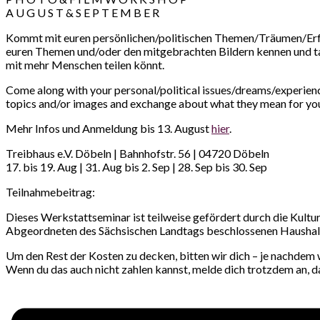
A U G U S T & S E P T E M B E R
Kommt mit euren persönlichen/politischen Themen/Träumen/Erfa
euren Themen und/oder den mitgebrachten Bildern kennen und taus
mit mehr Menschen teilen könnt.
Come along with your personal/political issues/dreams/experienc
topics and/or images and exchange about what they mean for you. 
Mehr Infos und Anmeldung bis 13. August
hier
.
Treibhaus e.V. Döbeln | Bahnhofstr. 56 | 04720 Döbeln
17. bis 19. Aug | 31. Aug bis 2. Sep | 28. Sep bis 30. Sep
Teilnahmebeitrag:
Dieses Werkstattseminar ist teilweise gefördert durch die Kultu
Abgeordneten des Sächsischen Landtags beschlossenen Haushal
Um den Rest der Kosten zu decken, bitten wir dich – je nachdem 
Wenn du das auch nicht zahlen kannst, melde dich trotzdem an, da