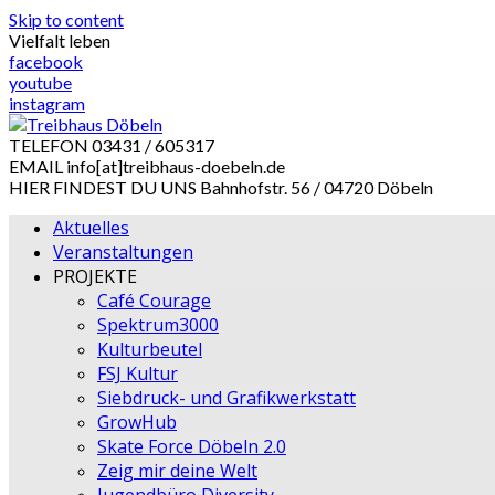
Skip to content
Vielfalt leben
facebook
youtube
instagram
TELEFON
03431 / 605317
EMAIL
info[at]treibhaus-doebeln.de
HIER FINDEST DU UNS
Bahnhofstr. 56 / 04720 Döbeln
Aktuelles
Veranstaltungen
PROJEKTE
Café Courage
Spektrum3000
Kulturbeutel
FSJ Kultur
Siebdruck- und Grafikwerkstatt
GrowHub
Skate Force Döbeln 2.0
Zeig mir deine Welt