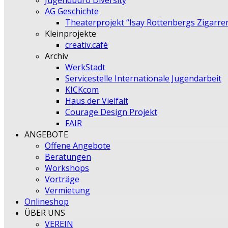
Jugendbüro Diversity
AG Geschichte
Theaterprojekt “Isay Rottenbergs Zigarre
Kleinprojekte
creativ.café
Archiv
WerkStadt
Servicestelle Internationale Jugendarbeit
KICKcom
Haus der Vielfalt
Courage Design Projekt
FAIR
ANGEBOTE
Offene Angebote
Beratungen
Workshops
Vorträge
Vermietung
Onlineshop
ÜBER UNS
VEREIN