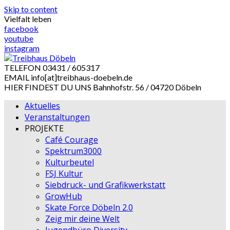
Skip to content
Vielfalt leben
facebook
youtube
instagram
TELEFON
03431 / 605317
EMAIL
info[at]treibhaus-doebeln.de
HIER FINDEST DU UNS
Bahnhofstr. 56 / 04720 Döbeln
Aktuelles
Veranstaltungen
PROJEKTE
Café Courage
Spektrum3000
Kulturbeutel
FSJ Kultur
Siebdruck- und Grafikwerkstatt
GrowHub
Skate Force Döbeln 2.0
Zeig mir deine Welt