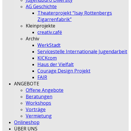
Jugendbüro Diversity
AG Geschichte
Theaterprojekt “Isay Rottenbergs
Zigarrenfabrik”
Kleinprojekte
creativ.café
Archiv
WerkStadt
Servicestelle Internationale Jugendarbeit
KICKcom
Haus der Vielfalt
Courage Design Projekt
FAIR
ANGEBOTE
Offene Angebote
Beratungen
Workshops
Vorträge
Vermietung
Onlineshop
ÜBER UNS