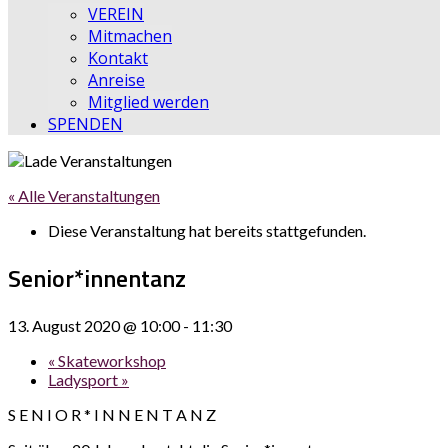
VEREIN
Mitmachen
Kontakt
Anreise
Mitglied werden
SPENDEN
« Alle Veranstaltungen
Diese Veranstaltung hat bereits stattgefunden.
Senior*innentanz
13. August 2020 @ 10:00
-
11:30
«
Skateworkshop
Ladysport
»
S E N I O R * I N N E N T A N Z