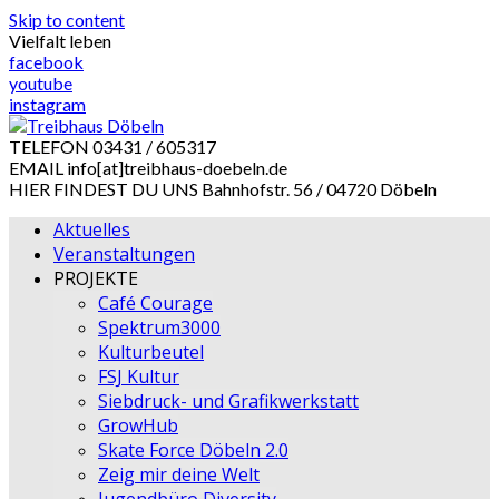
Skip to content
Vielfalt leben
facebook
youtube
instagram
TELEFON
03431 / 605317
EMAIL
info[at]treibhaus-doebeln.de
HIER FINDEST DU UNS
Bahnhofstr. 56 / 04720 Döbeln
Aktuelles
Veranstaltungen
PROJEKTE
Café Courage
Spektrum3000
Kulturbeutel
FSJ Kultur
Siebdruck- und Grafikwerkstatt
GrowHub
Skate Force Döbeln 2.0
Zeig mir deine Welt