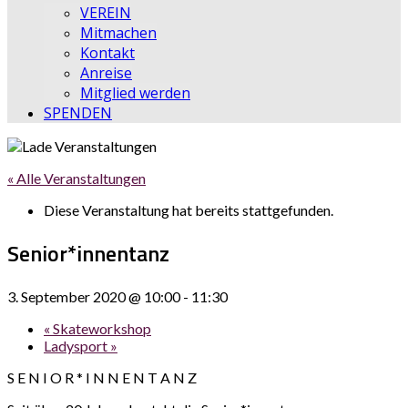
VEREIN
Mitmachen
Kontakt
Anreise
Mitglied werden
SPENDEN
« Alle Veranstaltungen
Diese Veranstaltung hat bereits stattgefunden.
Senior*innentanz
3. September 2020 @ 10:00
-
11:30
«
Skateworkshop
Ladysport
»
S E N I O R * I N N E N T A N Z