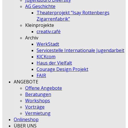
Jugendbüro Diversity
AG Geschichte
Theaterprojekt “Isay Rottenbergs
Zigarrenfabrik”
Kleinprojekte
creativ.café
Archiv
WerkStadt
Servicestelle Internationale Jugendarbeit
KICKcom
Haus der Vielfalt
Courage Design Projekt
FAIR
ANGEBOTE
Offene Angebote
Beratungen
Workshops
Vorträge
Vermietung
Onlineshop
ÜBER UNS