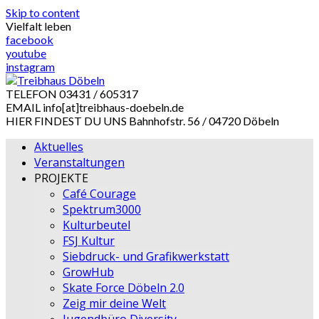
Skip to content
Vielfalt leben
facebook
youtube
instagram
TELEFON
03431 / 605317
EMAIL
info[at]treibhaus-doebeln.de
HIER FINDEST DU UNS
Bahnhofstr. 56 / 04720 Döbeln
Aktuelles
Veranstaltungen
PROJEKTE
Café Courage
Spektrum3000
Kulturbeutel
FSJ Kultur
Siebdruck- und Grafikwerkstatt
GrowHub
Skate Force Döbeln 2.0
Zeig mir deine Welt