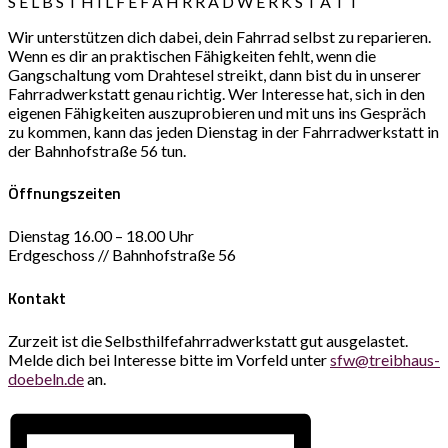
S E L B S T H I L F E F A H R R A D W E R K S T A T T
Wir unterstützen dich dabei, dein Fahrrad selbst zu reparieren.
Wenn es dir an praktischen Fähigkeiten fehlt, wenn die
Gangschaltung vom Drahtesel streikt, dann bist du in unserer
Fahrradwerkstatt genau richtig. Wer Interesse hat, sich in den
eigenen Fähigkeiten auszuprobieren und mit uns ins Gespräch
zu kommen, kann das jeden Dienstag in der Fahrradwerkstatt in
der Bahnhofstraße 56 tun.
Öffnungszeiten
Dienstag 16.00 – 18.00 Uhr
Erdgeschoss // Bahnhofstraße 56
Kontakt
Zurzeit ist die Selbsthilfefahrradwerkstatt gut ausgelastet.
Melde dich bei Interesse bitte im Vorfeld unter
sfw@treibhaus-
doebeln.de
an.