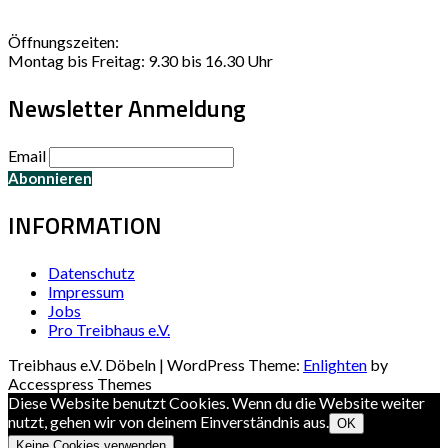
Öffnungszeiten:
Montag bis Freitag: 9.30 bis 16.30 Uhr
Newsletter Anmeldung
Email
INFORMATION
Datenschutz
Impressum
Jobs
Pro Treibhaus e.V.
Treibhaus e.V. Döbeln | WordPress Theme:
Enlighten
by
Accesspress Themes
Diese Website benutzt Cookies. Wenn du die Website weiter
nutzt, gehen wir von deinem Einverständnis aus.
OK
Keine Cookies verwenden