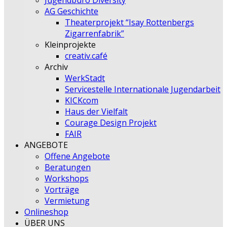
Jugendbüro Diversity
AG Geschichte
Theaterprojekt “Isay Rottenbergs
Zigarrenfabrik”
Kleinprojekte
creativ.café
Archiv
WerkStadt
Servicestelle Internationale Jugendarbeit
KICKcom
Haus der Vielfalt
Courage Design Projekt
FAIR
ANGEBOTE
Offene Angebote
Beratungen
Workshops
Vorträge
Vermietung
Onlineshop
ÜBER UNS