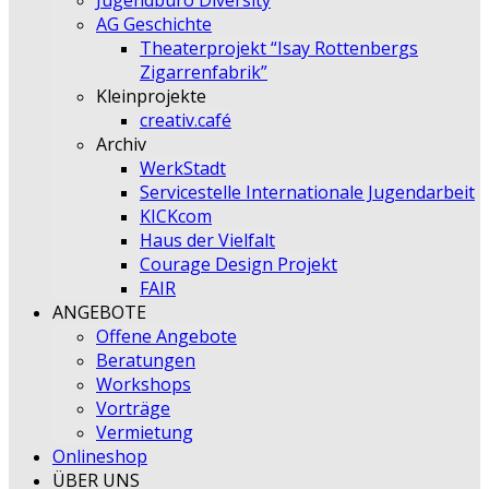
Jugendbüro Diversity
AG Geschichte
Theaterprojekt “Isay Rottenbergs
Zigarrenfabrik”
Kleinprojekte
creativ.café
Archiv
WerkStadt
Servicestelle Internationale Jugendarbeit
KICKcom
Haus der Vielfalt
Courage Design Projekt
FAIR
ANGEBOTE
Offene Angebote
Beratungen
Workshops
Vorträge
Vermietung
Onlineshop
ÜBER UNS