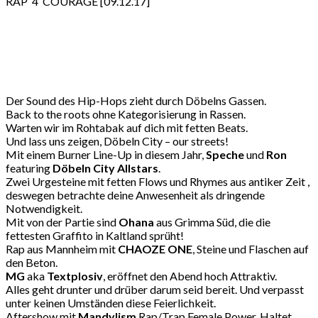
RAP 4 COURAGE [09.12.17]
Der Sound des Hip-Hops zieht durch Döbelns Gassen.
Back to the roots ohne Kategorisierung in Rassen.
Warten wir im Rohtabak auf dich mit fetten Beats.
Und lass uns zeigen, Döbeln City – our streets!
Mit einem Burner Line-Up in diesem Jahr,
Speche
und
Ron
featuring
Döbeln City Allstars
.
Zwei Urgesteine mit fetten Flows und Rhymes aus antiker Zeit ,
deswegen betrachte deine Anwesenheit als dringende
Notwendigkeit.
Mit von der Partie sind
Ohana
aus Grimma Süd, die die
fettesten Graffito in Kaltland sprüht!
Rap aus Mannheim mit
CHAOZE ONE
, Steine und Flaschen auf
den Beton.
MG
aka
Textplosiv
, eröffnet den Abend hoch Attraktiv.
Alles geht drunter und drüber darum seid bereit. Und verpasst
unter keinen Umständen diese Feierlichkeit.
Aftershow mit
Mandylism
Rap/Trap Female Power. Haltet