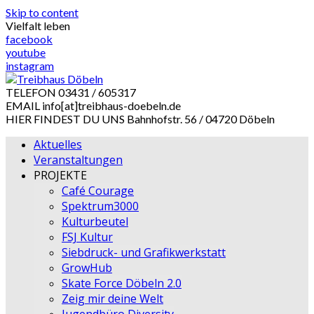
Skip to content
Vielfalt leben
facebook
youtube
instagram
TELEFON
03431 / 605317
EMAIL
info[at]treibhaus-doebeln.de
HIER FINDEST DU UNS
Bahnhofstr. 56 / 04720 Döbeln
Aktuelles
Veranstaltungen
PROJEKTE
Café Courage
Spektrum3000
Kulturbeutel
FSJ Kultur
Siebdruck- und Grafikwerkstatt
GrowHub
Skate Force Döbeln 2.0
Zeig mir deine Welt