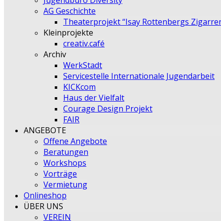
Jugendbüro Diversity
AG Geschichte
Theaterprojekt “Isay Rottenbergs Zigarre
Kleinprojekte
creativ.café
Archiv
WerkStadt
Servicestelle Internationale Jugendarbeit
KICKcom
Haus der Vielfalt
Courage Design Projekt
FAIR
ANGEBOTE
Offene Angebote
Beratungen
Workshops
Vorträge
Vermietung
Onlineshop
ÜBER UNS
VEREIN