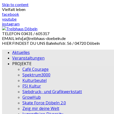
Skip to content
Vielfalt leben
facebook
youtube
instagram
TELEFON
03431 / 605317
EMAIL
info[at]treibhaus-doebeln.de
HIER FINDEST DU UNS
Bahnhofstr. 56 / 04720 Döbeln
Aktuelles
Veranstaltungen
PROJEKTE
Café Courage
Spektrum3000
Kulturbeutel
FSJ Kultur
Siebdruck- und Grafikwerkstatt
GrowHub
Skate Force Döbeln 2.0
Zeig mir deine Welt