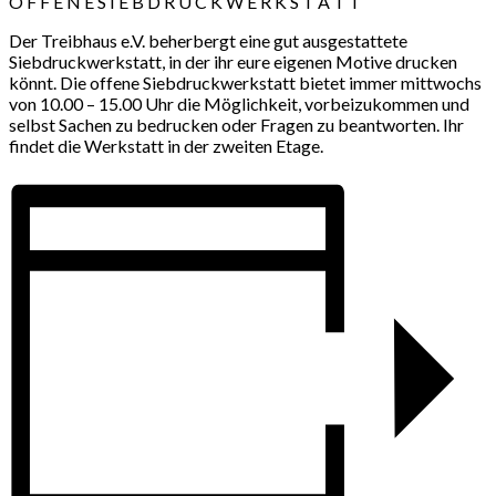
O F F E N E S I E B D R U C K W E R K S T A T T
Der Treibhaus e.V. beherbergt eine gut ausgestattete
Siebdruckwerkstatt, in der ihr eure eigenen Motive drucken
könnt. Die offene Siebdruckwerkstatt bietet immer mittwochs
von 10.00 – 15.00 Uhr die Möglichkeit, vorbeizukommen und
selbst Sachen zu bedrucken oder Fragen zu beantworten. Ihr
findet die Werkstatt in der zweiten Etage.