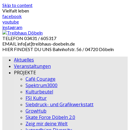
Skip to content
Vielfalt leben
facebook
youtube
instagram
TELEFON
03431 / 605317
EMAIL
info[at]treibhaus-doebeln.de
HIER FINDEST DU UNS
Bahnhofstr. 56 / 04720 Döbeln
Aktuelles
Veranstaltungen
PROJEKTE
Café Courage
Spektrum3000
Kulturbeutel
FSJ Kultur
Siebdruck- und Grafikwerkstatt
GrowHub
Skate Force Döbeln 2.0
Zeig mir deine Welt