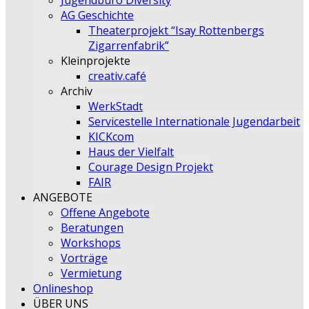
Jugendbüro Diversity
AG Geschichte
Theaterprojekt “Isay Rottenbergs
Zigarrenfabrik”
Kleinprojekte
creativ.café
Archiv
WerkStadt
Servicestelle Internationale Jugendarbeit
KICKcom
Haus der Vielfalt
Courage Design Projekt
FAIR
ANGEBOTE
Offene Angebote
Beratungen
Workshops
Vorträge
Vermietung
Onlineshop
ÜBER UNS