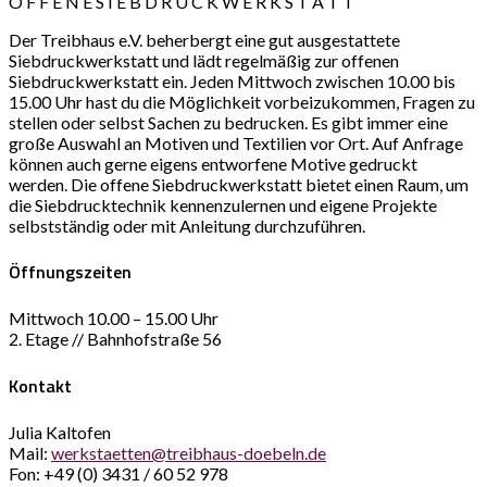
O F F E N E S I E B D R U C K W E R K S T A T T
Der Treibhaus e.V. beherbergt eine gut ausgestattete
Siebdruckwerkstatt und lädt regelmäßig zur offenen
Siebdruckwerkstatt ein. Jeden Mittwoch zwischen 10.00 bis
15.00 Uhr hast du die Möglichkeit vorbeizukommen, Fragen zu
stellen oder selbst Sachen zu bedrucken. Es gibt immer eine
große Auswahl an Motiven und Textilien vor Ort. Auf Anfrage
können auch gerne eigens entworfene Motive gedruckt
werden. Die offene Siebdruckwerkstatt bietet einen Raum, um
die Siebdrucktechnik kennenzulernen und eigene Projekte
selbstständig oder mit Anleitung durchzuführen.
Öffnungszeiten
Mittwoch 10.00 – 15.00 Uhr
2. Etage // Bahnhofstraße 56
K
ontakt
Julia Kaltofen
Mail:
werkstaetten@treibhaus-doebeln.de
Fon: +49 (0) 3431 / 60 52 978