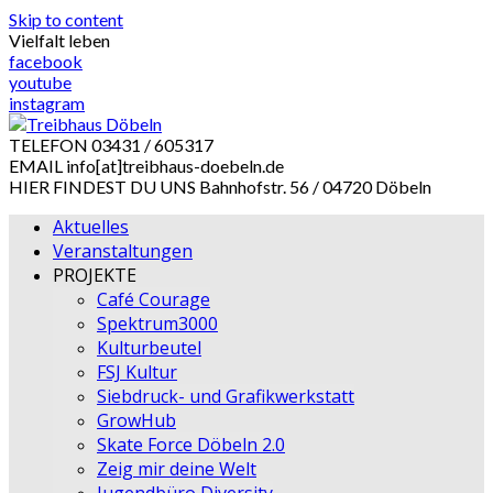
Skip to content
Vielfalt leben
facebook
youtube
instagram
TELEFON
03431 / 605317
EMAIL
info[at]treibhaus-doebeln.de
HIER FINDEST DU UNS
Bahnhofstr. 56 / 04720 Döbeln
Aktuelles
Veranstaltungen
PROJEKTE
Café Courage
Spektrum3000
Kulturbeutel
FSJ Kultur
Siebdruck- und Grafikwerkstatt
GrowHub
Skate Force Döbeln 2.0
Zeig mir deine Welt