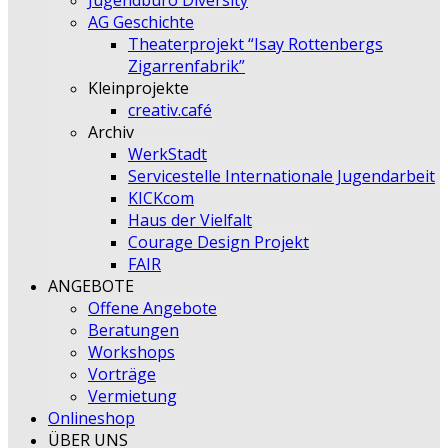
Jugendbüro Diversity
AG Geschichte
Theaterprojekt “Isay Rottenbergs
Zigarrenfabrik”
Kleinprojekte
creativ.café
Archiv
WerkStadt
Servicestelle Internationale Jugendarbeit
KICKcom
Haus der Vielfalt
Courage Design Projekt
FAIR
ANGEBOTE
Offene Angebote
Beratungen
Workshops
Vorträge
Vermietung
Onlineshop
ÜBER UNS