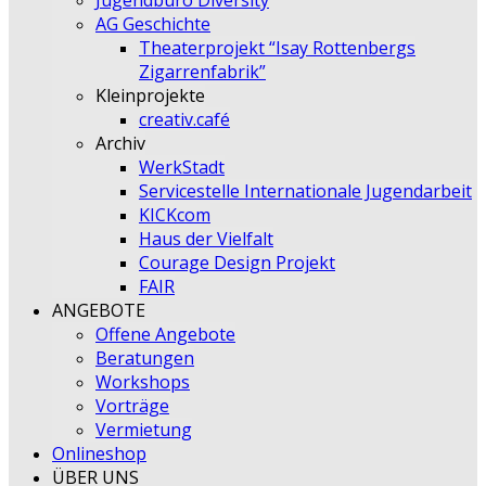
Jugendbüro Diversity
AG Geschichte
Theaterprojekt “Isay Rottenbergs
Zigarrenfabrik”
Kleinprojekte
creativ.café
Archiv
WerkStadt
Servicestelle Internationale Jugendarbeit
KICKcom
Haus der Vielfalt
Courage Design Projekt
FAIR
ANGEBOTE
Offene Angebote
Beratungen
Workshops
Vorträge
Vermietung
Onlineshop
ÜBER UNS