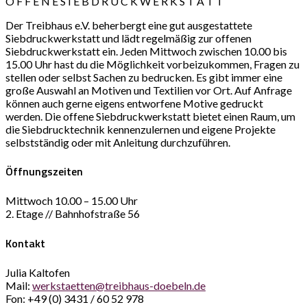
O F F E N E S I E B D R U C K W E R K S T A T T
Der Treibhaus e.V. beherbergt eine gut ausgestattete
Siebdruckwerkstatt und lädt regelmäßig zur offenen
Siebdruckwerkstatt ein. Jeden Mittwoch zwischen 10.00 bis
15.00 Uhr hast du die Möglichkeit vorbeizukommen, Fragen zu
stellen oder selbst Sachen zu bedrucken. Es gibt immer eine
große Auswahl an Motiven und Textilien vor Ort. Auf Anfrage
können auch gerne eigens entworfene Motive gedruckt
werden. Die offene Siebdruckwerkstatt bietet einen Raum, um
die Siebdrucktechnik kennenzulernen und eigene Projekte
selbstständig oder mit Anleitung durchzuführen.
Öffnungszeiten
Mittwoch 10.00 – 15.00 Uhr
2. Etage // Bahnhofstraße 56
K
ontakt
Julia Kaltofen
Mail:
werkstaetten@treibhaus-doebeln.de
Fon: +49 (0) 3431 / 60 52 978