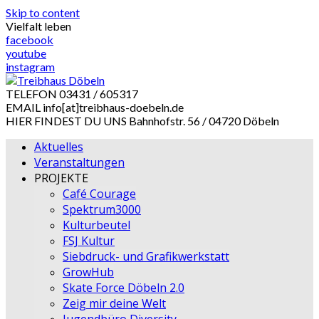
Skip to content
Vielfalt leben
facebook
youtube
instagram
TELEFON
03431 / 605317
EMAIL
info[at]treibhaus-doebeln.de
HIER FINDEST DU UNS
Bahnhofstr. 56 / 04720 Döbeln
Aktuelles
Veranstaltungen
PROJEKTE
Café Courage
Spektrum3000
Kulturbeutel
FSJ Kultur
Siebdruck- und Grafikwerkstatt
GrowHub
Skate Force Döbeln 2.0
Zeig mir deine Welt