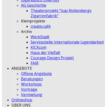
Jugendbüro Diversity
AG Geschichte
Theaterprojekt “Isay Rottenbergs
Zigarrenfabrik”
Kleinprojekte
creativ.café
Archiv
WerkStadt
Servicestelle Internationale Jugendarbeit
KICKcom
Haus der Vielfalt
Courage Design Projekt
FAIR
ANGEBOTE
Offene Angebote
Beratungen
Workshops
Vorträge
Vermietung
Onlineshop
ÜBER UNS