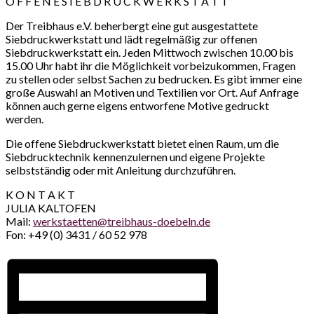
O F F E N E S I E B D R U C K W E R K S T A T T
Der Treibhaus e.V. beherbergt eine gut ausgestattete
Siebdruckwerkstatt und lädt regelmäßig zur offenen
Siebdruckwerkstatt ein. Jeden Mittwoch zwischen 10.00 bis
15.00 Uhr habt ihr die Möglichkeit vorbeizukommen, Fragen
zu stellen oder selbst Sachen zu bedrucken. Es gibt immer eine
große Auswahl an Motiven und Textilien vor Ort. Auf Anfrage
können auch gerne eigens entworfene Motive gedruckt
werden.
Die offene Siebdruckwerkstatt bietet einen Raum, um die
Siebdrucktechnik kennenzulernen und eigene Projekte
selbstständig oder mit Anleitung durchzuführen.
K O N T A K T
JULIA KALTOFEN
Mail:
werkstaetten@treibhaus-doebeln.de
Fon: +49 (0) 3431 / 60 52 978