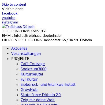
Skip to content
Vielfalt leben
facebook
youtube
instagram
TELEFON
03431 / 605317
EMAIL
info[at]treibhaus-doebeln.de
HIER FINDEST DU UNS
Bahnhofstr. 56 / 04720 Döbeln
Aktuelles
Veranstaltungen
PROJEKTE
Café Courage
Spektrum3000
Kulturbeutel
FSJ Kultur
Siebdruck- und Grafikwerkstatt
GrowHub
Skate Force Döbeln 2.0
Zeig mir deine Welt