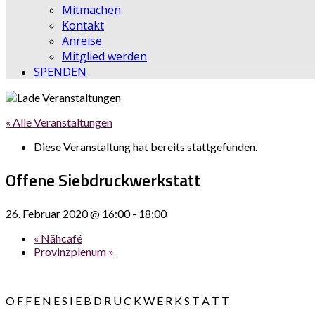
Mitmachen
Kontakt
Anreise
Mitglied werden
SPENDEN
« Alle Veranstaltungen
Diese Veranstaltung hat bereits stattgefunden.
Offene Siebdruckwerkstatt
26. Februar 2020 @ 16:00
-
18:00
«
Nähcafé
Provinzplenum
»
O F F E N E S I E B D R U C K W E R K S T A T T