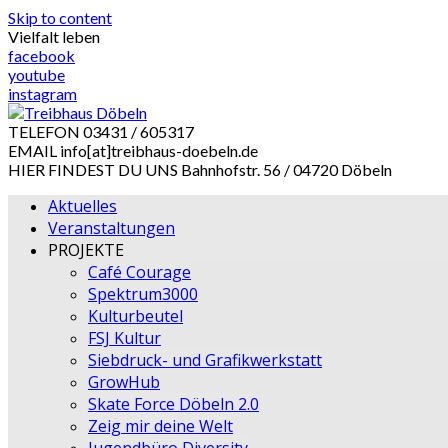
Skip to content
Vielfalt leben
facebook
youtube
instagram
TELEFON
03431 / 605317
EMAIL
info[at]treibhaus-doebeln.de
HIER FINDEST DU UNS
Bahnhofstr. 56 / 04720 Döbeln
Aktuelles
Veranstaltungen
PROJEKTE
Café Courage
Spektrum3000
Kulturbeutel
FSJ Kultur
Siebdruck- und Grafikwerkstatt
GrowHub
Skate Force Döbeln 2.0
Zeig mir deine Welt