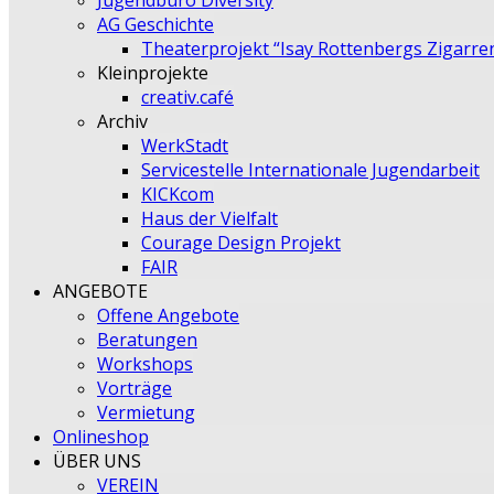
Jugendbüro Diversity
AG Geschichte
Theaterprojekt “Isay Rottenbergs Zigarre
Kleinprojekte
creativ.café
Archiv
WerkStadt
Servicestelle Internationale Jugendarbeit
KICKcom
Haus der Vielfalt
Courage Design Projekt
FAIR
ANGEBOTE
Offene Angebote
Beratungen
Workshops
Vorträge
Vermietung
Onlineshop
ÜBER UNS
VEREIN