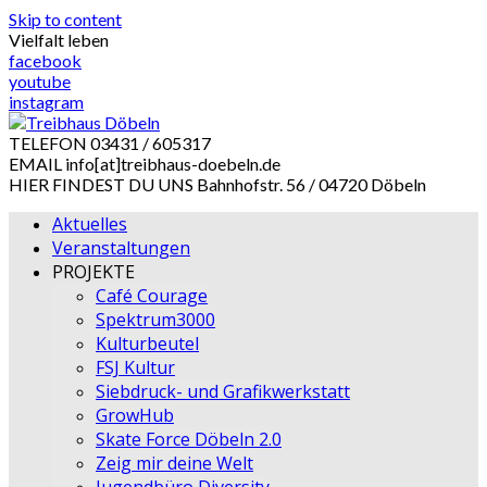
Skip to content
Vielfalt leben
facebook
youtube
instagram
TELEFON
03431 / 605317
EMAIL
info[at]treibhaus-doebeln.de
HIER FINDEST DU UNS
Bahnhofstr. 56 / 04720 Döbeln
Aktuelles
Veranstaltungen
PROJEKTE
Café Courage
Spektrum3000
Kulturbeutel
FSJ Kultur
Siebdruck- und Grafikwerkstatt
GrowHub
Skate Force Döbeln 2.0
Zeig mir deine Welt