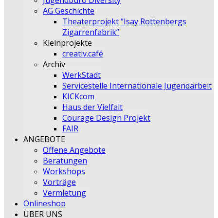
Jugendbüro Diversity
AG Geschichte
Theaterprojekt “Isay Rottenbergs
Zigarrenfabrik”
Kleinprojekte
creativ.café
Archiv
WerkStadt
Servicestelle Internationale Jugendarbeit
KICKcom
Haus der Vielfalt
Courage Design Projekt
FAIR
ANGEBOTE
Offene Angebote
Beratungen
Workshops
Vorträge
Vermietung
Onlineshop
ÜBER UNS