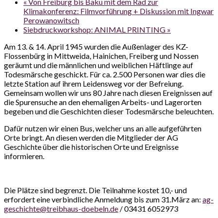
«
Von Freiburg bis Baku mit dem Rad zur
Klimakonferenz: Filmvorführung + Diskussion mit Ingwar
Perowanowitsch
Siebdruckworkshop: ANIMAL PRINTING
»
Am 13. & 14. April 1945 wurden die Außenlager des KZ-
Flossenbürg in Mittweida, Hainichen, Freiberg und Nossen
geräumt und die männlichen und weiblichen Häftlinge auf
Todesmärsche geschickt. Für ca. 2.500 Personen war dies die
letzte Station auf ihrem Leidensweg vor der Befreiung.
Gemeinsam wollen wir uns 80 Jahre nach diesen Ereignissen auf
die Spurensuche an den ehemaligen Arbeits- und Lagerorten
begeben und die Geschichten dieser Todesmärsche beleuchten.
Dafür nutzen wir einen Bus, welcher uns an alle aufgeführten
Orte bringt. An diesen werden die Mitglieder der AG
Geschichte über die historischen Orte und Ereignisse
informieren.
Die Plätze sind begrenzt. Die Teilnahme kostet 10,- und
erfordert eine verbindliche Anmeldung bis zum 31.März an:
ag-
geschichte@treibhaus-doebeln.de
/ 03431 6052973