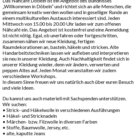
Das Nähcafé Döbeln ist ein Angebot des Bündnisses
„Willkommen in Döbeln“ und richtet sich an alle Menschen, die
gemeinsam kreativ werden wollen und in geselliger Runde an
einem multikulturellen Austausch interessiert sind. Jeden
Mittwoch von 15.00 bis 20.00 Uhr laden wir zum offenen
Nähcafé ein. Das Angebot ist kostenfrei und eine Anmeldung
ist nicht nötig. Egal, ob unerfahren oder fortgeschritten,
zusammen nähen wir neue Kleidung, fertigen
Raumdekorationen an, basteln, häkeln und stricken. Alte
Handarbeitstechniken lassen wir aufleben und interpretieren
sie neu in unserer Kleidung. Auch Nachhaltigkeit findet sich in
unserer Kleidung wieder, denn wir ändern, verwerten und
peppen Altes auf. Jeden Monat veranstalten wir zudem
verschiedene Workshops.
In diesem Sinne freuen wir uns natürlich auch über euren Besuch
und viele Ideen.
Du kannst uns auch materiell mit Sachspenden unterstützen.
Wir suchen:
• Strick- und Häkelwolle in verschiedenen Ausführungen
• Häkel- und Stricknadeln
• Märchen- bzw. Filzwolle in diversen Farben
• Stoffe, Baumwolle, Jersey, etc.
• alte, kaputte Jeans