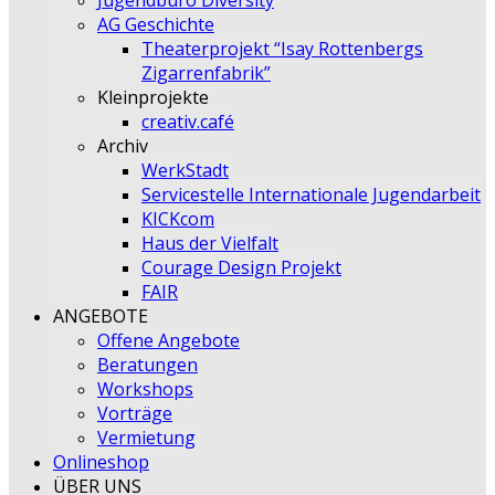
Jugendbüro Diversity
AG Geschichte
Theaterprojekt “Isay Rottenbergs
Zigarrenfabrik”
Kleinprojekte
creativ.café
Archiv
WerkStadt
Servicestelle Internationale Jugendarbeit
KICKcom
Haus der Vielfalt
Courage Design Projekt
FAIR
ANGEBOTE
Offene Angebote
Beratungen
Workshops
Vorträge
Vermietung
Onlineshop
ÜBER UNS