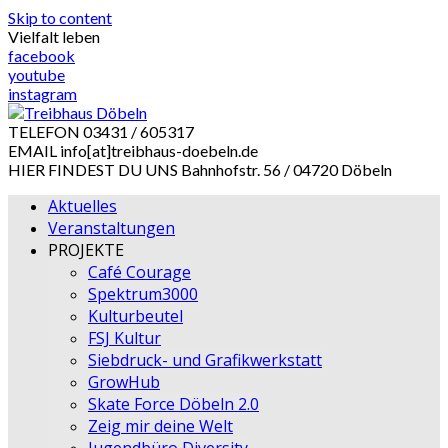
Skip to content
Vielfalt leben
facebook
youtube
instagram
TELEFON
03431 / 605317
EMAIL
info[at]treibhaus-doebeln.de
HIER FINDEST DU UNS
Bahnhofstr. 56 / 04720 Döbeln
Aktuelles
Veranstaltungen
PROJEKTE
Café Courage
Spektrum3000
Kulturbeutel
FSJ Kultur
Siebdruck- und Grafikwerkstatt
GrowHub
Skate Force Döbeln 2.0
Zeig mir deine Welt