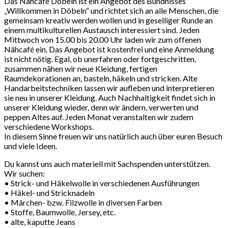
Das Nähcafé Döbeln ist ein Angebot des Bündnisses
„Willkommen in Döbeln“ und richtet sich an alle Menschen, die
gemeinsam kreativ werden wollen und in geselliger Runde an
einem multikulturellen Austausch interessiert sind. Jeden
Mittwoch von 15.00 bis 20.00 Uhr laden wir zum offenen
Nähcafé ein. Das Angebot ist kostenfrei und eine Anmeldung
ist nicht nötig. Egal, ob unerfahren oder fortgeschritten,
zusammen nähen wir neue Kleidung, fertigen
Raumdekorationen an, basteln, häkeln und stricken. Alte
Handarbeitstechniken lassen wir aufleben und interpretieren
sie neu in unserer Kleidung. Auch Nachhaltigkeit findet sich in
unserer Kleidung wieder, denn wir ändern, verwerten und
peppen Altes auf. Jeden Monat veranstalten wir zudem
verschiedene Workshops.
In diesem Sinne freuen wir uns natürlich auch über euren Besuch
und viele Ideen.
Du kannst uns auch materiell mit Sachspenden unterstützen.
Wir suchen:
• Strick- und Häkelwolle in verschiedenen Ausführungen
• Häkel- und Stricknadeln
• Märchen- bzw. Filzwolle in diversen Farben
• Stoffe, Baumwolle, Jersey, etc.
• alte, kaputte Jeans