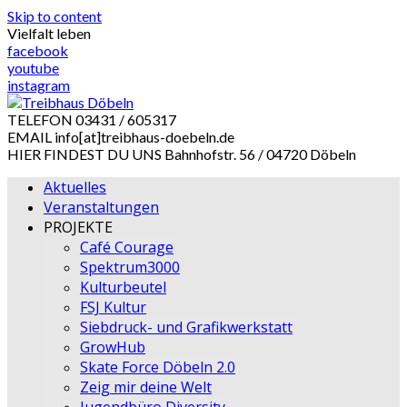
Skip to content
Vielfalt leben
facebook
youtube
instagram
TELEFON
03431 / 605317
EMAIL
info[at]treibhaus-doebeln.de
HIER FINDEST DU UNS
Bahnhofstr. 56 / 04720 Döbeln
Aktuelles
Veranstaltungen
PROJEKTE
Café Courage
Spektrum3000
Kulturbeutel
FSJ Kultur
Siebdruck- und Grafikwerkstatt
GrowHub
Skate Force Döbeln 2.0
Zeig mir deine Welt