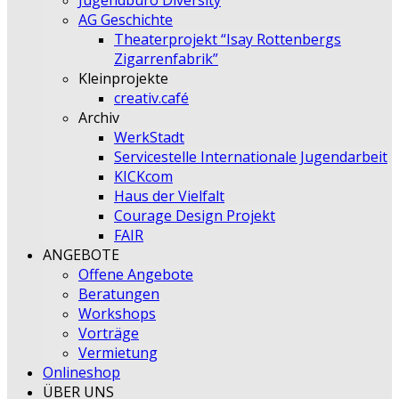
Jugendbüro Diversity
AG Geschichte
Theaterprojekt “Isay Rottenbergs
Zigarrenfabrik”
Kleinprojekte
creativ.café
Archiv
WerkStadt
Servicestelle Internationale Jugendarbeit
KICKcom
Haus der Vielfalt
Courage Design Projekt
FAIR
ANGEBOTE
Offene Angebote
Beratungen
Workshops
Vorträge
Vermietung
Onlineshop
ÜBER UNS